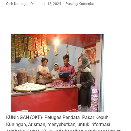
Agustus 2026 Ada di Empat Titik
Oleh Kuningan Oke
Juli 18, 2024
Posting Komentar
Embun Pagi Kamis 6 Agustus 2026: Tidak Semua
Keterlambatan Berarti Kegagalan
Setiap Noda Ada Pembersihnya, Salat Bisa Menjadi
Pembersih Dosa Kita, Ini Jadwal Salat Wilayah
Kuningan Kamis 6 Agustus 2026
Agenda Kegiatan Bupati, Wabup dan Sekda Kuningan
Rabu 5 Agustus 2026 Masing-masing Dua Acara
Ini Lokasi Samling Kuningan Rabu 5 Agustus 2026
Uniku Jadi Tuan Rumah Pendampingan Penyusunan
Dokumen SPMI
Sudahkah Kita Merdeka Dari Hawa Nafsu?
KUNINGAN (OKE)-
Petugas Pendata Pasar Kepuh
Kuningan, Arisman, menyebutkan, untuk informasi