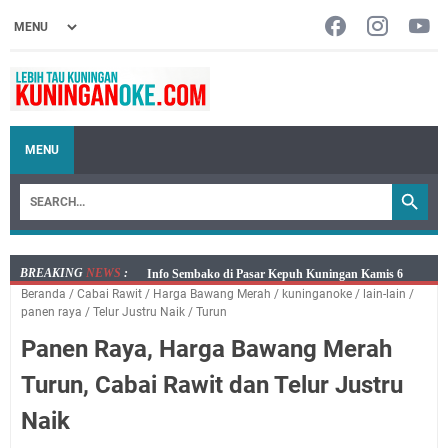
MENU
BREAKING
NEWS
:
Info Sembako di Pasar Kepuh Kuningan Kamis 6
Beranda
/
Cabai Rawit
/
Harga Bawang Merah
/
kuninganoke
/
lain-lain
/
Agustus 2026, Daging Naik, Telur Turun
panen raya
/
Telur Justru Naik
/
Turun
Agenda Kegiatan Bupati Kuningan Kamis 6 Agustus
Panen Raya, Harga Bawang Merah
2026 Ada Tiga Acara
Kamis 6 Agustus 2026 Mobil Samling Ada di Alun-alun
Turun, Cabai Rawit dan Telur Justru
Luragung, Ini Persyaratan dan Besaran Biayanya
Naik
Layanan Mobil Samsat Keliling Kuningan Kamis 6