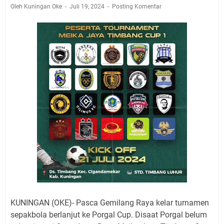
Jadwal Salat Wilayah Kuningan Jumat 7 Agustus 2026
Oleh Kuningan Oke
Juli 19, 2024
Posting Komentar
Nobar Final Piala Presiden 2026 Bersama Kebo Bule
Sangat Seru
Warga Mulai Kesulitan Air Bersih Akibat Kekeringan,
Polres Kuningan dan PAM Tirta Kamuning Salurakan
12 Ribu Liter
Uniku Jadi Tuan Rumah Pendampingan Penyusunan
Dokumen SPMI
Sudahkah Kita Merdeka Dari Hawa Nafsu?
Info Sembako di Pasar Kepuh Kuningan Kamis 6
Agustus 2026, Daging Naik, Telur Turun
Agenda Kegiatan Bupati Kuningan Jumat 7 Agustus
2026 Ada Tiga, Tapi yang Bakal Dihadiri Hanya Satu
Ini Empat Lokasi Samsat Keliling Kuningan Jumat 7
Agustus 2026
KUNINGAN (OKE)- Pasca Gemilang Raya kelar turnamen
sepakbola berlanjut ke Porgal Cup. Disaat Porgal belum