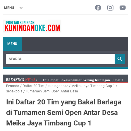
MENU
BREAKING
NEWS
:
Jumat 7 Agustus 2026 Mobil SIM Keliling Ada di
Beranda
/
Daftar 20 Tim
/
kuninganoke
/
Meika Jaya Timbang Cup 1
/
Kecamatan Sindangagung
sepakbola
/
Turnamen Semi Open Antar Desa
Embun Pagi Jumat 8 Agustus 2026: Jika Keberkahan
Ini Daftar 20 Tim yang Bakal Berlaga
Dicabut Dari Hidupmu, Kamu Akan Tetap Berjalan
Kelaparan Meskipun Memiliki Sekarung Penuh Uang
di Turnamen Semi Open Antar Desa
Salat Lima Waktu itu Bukan Cuma Kewajiban, Tapi
Meika Jaya Timbang Cup 1
juga Tempat Beristirahat yang Paling Menenangkan, Ini