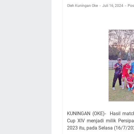
Nobar Final Piala 
Oleh Kuningan Oke
Juli 16, 2024
Pos
Warga Mulai Kesuli
Kamuning Saluraka
Uniku Jadi Tuan 
Sudahkah Kita Mer
Info Sembako di Pa
Agenda Kegiatan Bu
Hanya Satu
KUNINGAN (OKE)- Hasil match
Cup XIV menjadi milik Persip
2023 itu, pada Selasa (16/7/2