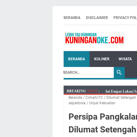
BERANDA
DISCLAIMER
PRIVACY POL
BERANDA
KULINER
WISATA
BREAKING
NEWS
:
Ini Empat Lokasi S
Beranda
/
Cimahi FC
/
Dilumat Setengah 
Jumat 7 Agustus 20
sepakbola
/
Unjuk Kekuatan
Embun Pagi Jumat 
Persipa Pangkala
Tetap Berjalan Ke
Salat Lima Waktu i
Dilumat Setengah
Menenangkan, Ini J