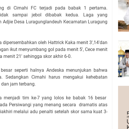
ang di Cimahi FC terjadi pada babak 1 pertama.
idak sampai jebol dibabak kedua. Laga yang
im Adjie Desa Luragunglandeuh Kecamatan Luragung
a dipersembahkan oleh Hattrick Kaka menit 3',14'dan
ngan ikut menyumbang gol pada menit 5', Cece menit
menit 21' sehingga skor akhir 6-0.
 besar seperti halnya Andeska menunjukan bahwa
ra. Sedangkan Cimahi harus mengakui kehebatan
s dan jam terbang.
a menjadi tim ke-7 yang lolos ke babak 16 besar
ada Persiwangi yang menang secara dramatis atas
akhiri melalui adu penalti setelah skor sama kuat 3-