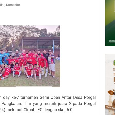
Presiden 2026 Bersama Kebo Bule Sangat Seru
ting Komentar
tan Air Bersih Akibat Kekeringan, Polres Kuningan dan PAM Tirta
n 12 Ribu Liter
Rumah Pendampingan Penyusunan Dokumen SPMI
deka Dari Hawa Nafsu?
sar Kepuh Kuningan Kamis 6 Agustus 2026, Daging Naik, Telur Turun
pati Kuningan Jumat 7 Agustus 2026 Ada Tiga, Tapi yang Bakal Dihadiri
 day ke-7 turnamen Semi Open Antar Desa Porgal
a Pangkalan. Tim yang meraih juara 2 pada Porgal
024) melumat Cimahi FC dengan skor 6-0.