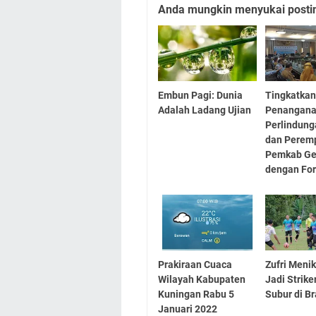
Anda mungkin menyukai posting
Embun Pagi: Dunia
Tingkatka
Adalah Ladang Ujian
Penangan
Perlindung
dan Perem
Pemkab Ge
dengan Fo
Prakiraan Cuaca
Zufri Meni
Wilayah Kabupaten
Jadi Strike
Kuningan Rabu 5
Subur di B
Januari 2022