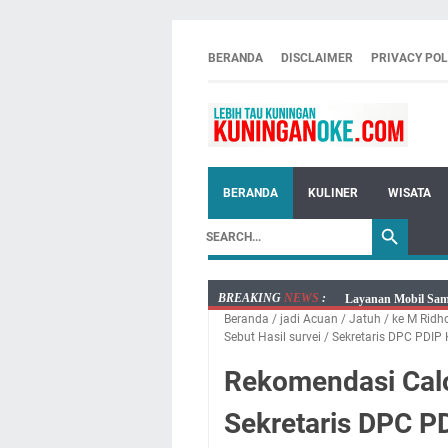
BERANDA
DISCLAIMER
PRIVACY POL
BERANDA
KULINER
WISATA
BREAKING
NEWS
:
Embun Pagi Kamis 6
Beranda
/
jadi Acuan
/
Jatuh
/
ke M Ridh
Setiap Noda Ada Pe
Sebut Hasil survei
/
Sekretaris DPC PDIP
Wilayah Kuningan 
Rekomendasi Calo
Agenda Kegiatan B
Dua Acara
Sekretaris DPC P
Ini Lokasi Samling