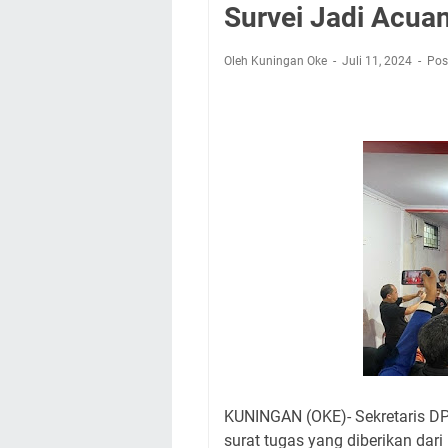
Rabu 5 Agustus 202
Survei Jadi Acua
Sudahkah Kita Mer
Uniku Jadi Tuan Ru
Oleh Kuningan Oke
Juli 11, 2024
Pos
Agenda Kegiatan Bu
Kamis 6 Agustus 20
Besaran Biayanya
Layanan Mobil Sams
KUNINGAN (OKE)- Sekretaris D
surat tugas yang diberikan da