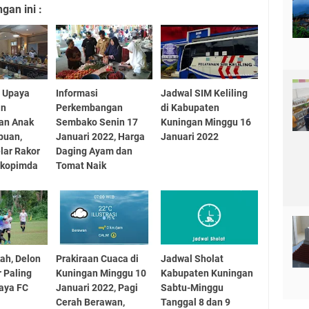
an ini :
n Upaya
Informasi
Jadwal SIM Keliling
an
Perkembangan
di Kabupaten
an Anak
Sembako Senin 17
Kuningan Minggu 16
puan,
Januari 2022, Harga
Januari 2022
lar Rakor
Daging Ayam dan
rkopimda
Tomat Naik
kah, Delon
Prakiraan Cuaca di
Jadwal Sholat
r Paling
Kuningan Minggu 10
Kabupaten Kuningan
raya FC
Januari 2022, Pagi
Sabtu-Minggu
Cerah Berawan,
Tanggal 8 dan 9