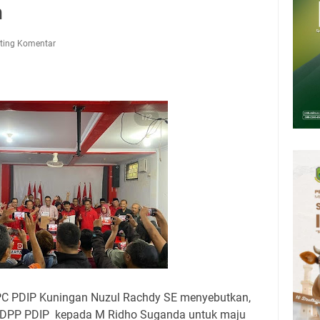
6 Mobil SIM Keliling Kuningan Ada di Sini!
n
deka Dari Hawa Nafsu?
mah Kegiatan Strategis
ting Komentar
pati Kuningan Kamis 6 Agustus 2026 Ada Tiga Acara
26 Mobil Samling Ada di Alun-alun Luragung, Ini Persyaratan dan
at Keliling Kuningan Kamis 6 Agustus 2026 Ada di Empat Titik
PC PDIP Kuningan Nuzul Rachdy SE menyebutkan,
ri DPP PDIP kepada M Ridho Suganda untuk maju