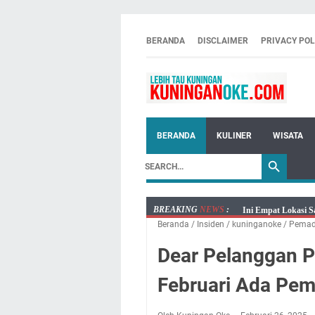
BERANDA
DISCLAIMER
PRIVACY POL
BERANDA
KULINER
WISATA
BREAKING
NEWS
:
Ini Empat Lokasi S
Beranda
/
Insiden
/
kuninganoke
/
Pemad
Jumat 7 Agustus 20
Embun Pagi Jumat 
Dear Pelanggan P
Tetap Berjalan Ke
Februari Ada Pem
Salat Lima Waktu i
Menenangkan, Ini J