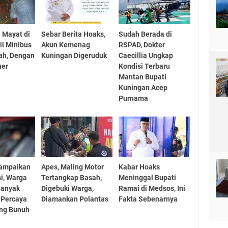
 Mayat di
Sebar Berita Hoaks,
Sudah Berada di
l Minibus
Akun Kemenag
RSPAD, Dokter
ah, Dengan
Kuningan Digeruduk
Caecillia Ungkap
her
Kondisi Terbaru
Mantan Bupati
Kuningan Acep
Purnama
Sampaikan
Apes, Maling Motor
Kabar Hoaks
si, Warga
Tertangkap Basah,
Meninggal Bupati
Banyak
Digebuki Warga,
Ramai di Medsos, Ini
 Percaya
Diamankan Polantas
Fakta Sebenarnya
ung Bunuh