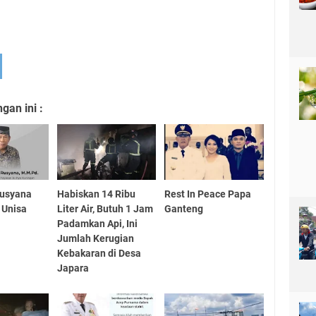
an ini :
Rusyana
Habiskan 14 Ribu
Rest In Peace Papa
 Unisa
Liter Air, Butuh 1 Jam
Ganteng
Padamkan Api, Ini
Jumlah Kerugian
Kebakaran di Desa
Japara