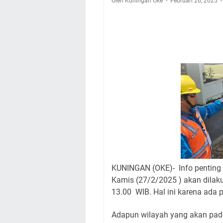
Oleh Kuningan Oke
Februari 26, 2025
Nobar Final Piala 
Warga Mulai Kesuli
Kamuning Saluraka
Uniku Jadi Tuan 
Sudahkah Kita Mer
Info Sembako di Pa
Agenda Kegiatan Bu
Hanya Satu
KUNINGAN (OKE)- Info penting
Kamis (27/2/2025 ) akan dilaku
13.00 WIB. Hal ini karena ada
Adapun wilayah yang akan pad