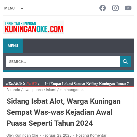
MENU
BREAKING
NEWS
:
Jumat 7 Agustus 2026 Mobil SIM Keliling Ada di
Beranda
/
awal puasa
/
Islami
/
kuninanganoke
Kecamatan Sindangagung
Sidang Isbat Alot, Warga Kuningan
Embun Pagi Jumat 8 Agustus 2026: Jika Keberkahan
Dicabut Dari Hidupmu, Kamu Akan Tetap Berjalan
Sempat Was-was Kejadian Awal
Kelaparan Meskipun Memiliki Sekarung Penuh Uang
Puasa Seperti Tahun 2024
Salat Lima Waktu itu Bukan Cuma Kewajiban, Tapi
juga Tempat Beristirahat yang Paling Menenangkan, Ini
Oleh Kuningan Oke
Februari 28, 2025
Posting Komentar