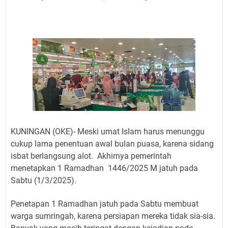
Jadwal Salat Wilayah Kuningan Jumat 7 Agustus 2026
Nobar Final Piala Presiden 2026 Bersama Kebo Bule
Sangat Seru
Warga Mulai Kesulitan Air Bersih Akibat Kekeringan,
Polres Kuningan dan PAM Tirta Kamuning Salurakan
12 Ribu Liter
Uniku Jadi Tuan Rumah Pendampingan Penyusunan
Dokumen SPMI
Sudahkah Kita Merdeka Dari Hawa Nafsu?
Info Sembako di Pasar Kepuh Kuningan Kamis 6
Agustus 2026, Daging Naik, Telur Turun
KUNINGAN (OKE)- Meski umat Islam harus menunggu
Agenda Kegiatan Bupati Kuningan Jumat 7 Agustus
cukup lama penentuan awal bulan puasa, karena sidang
2026 Ada Tiga, Tapi yang Bakal Dihadiri Hanya Satu
isbat berlangsung alot. Akhirnya pemerintah
Ini Empat Lokasi Samsat Keliling Kuningan Jumat 7
menetapkan 1 Ramadhan 1446/2025 M jatuh pada
Agustus 2026
Sabtu (1/3/2025).
Penetapan 1 Ramadhan jatuh pada Sabtu membuat
warga sumringah, karena persiapan mereka tidak sia-sia.