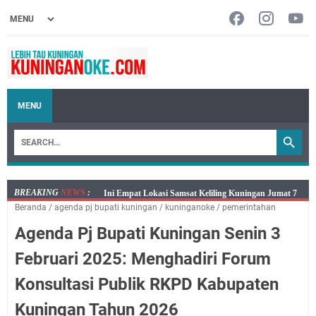
MENU
BREAKING
NEWS
:
Jumat 7 Agustus 2026 Mobil SIM Keliling Ada di
Beranda
/
agenda pj bupati kuningan
/
kuninganoke
/
pemerintahan
Kecamatan Sindangagung
Agenda Pj Bupati Kuningan Senin 3
Embun Pagi Jumat 8 Agustus 2026: Jika Keberkahan
Dicabut Dari Hidupmu, Kamu Akan Tetap Berjalan
Februari 2025: Menghadiri Forum
Kelaparan Meskipun Memiliki Sekarung Penuh Uang
Konsultasi Publik RKPD Kabupaten
Salat Lima Waktu itu Bukan Cuma Kewajiban, Tapi
juga Tempat Beristirahat yang Paling Menenangkan, Ini
Kuningan Tahun 2026