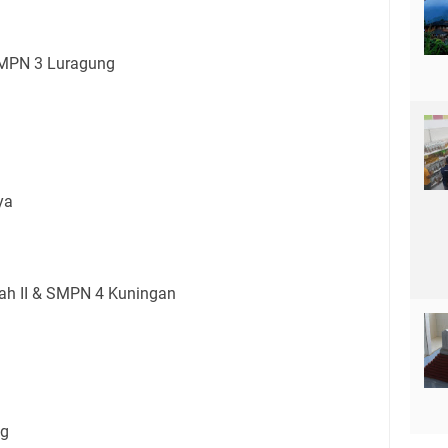
SMPN 3 Luragung
ya
mah II & SMPN 4 Kuningan
ng