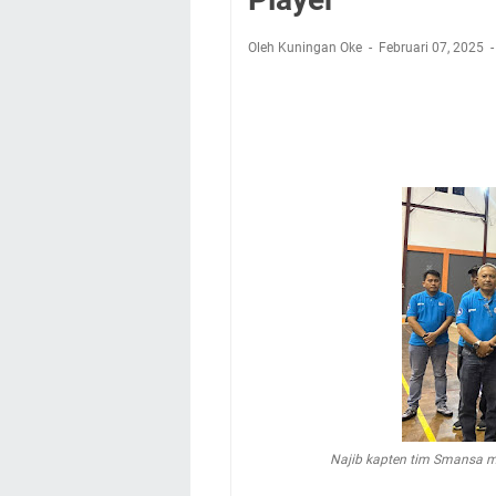
Nobar Final Piala 
Warga Mulai Kesuli
Oleh Kuningan Oke
Februari 07, 2025
Kamuning Saluraka
Uniku Jadi Tuan 
Sudahkah Kita Mer
Info Sembako di Pa
Agenda Kegiatan Bu
Hanya Satu
Najib kapten tim Smansa m