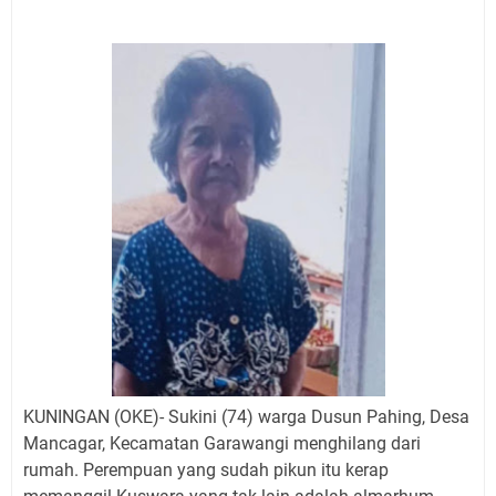
Jadwal Salat Wilayah Kuningan Jumat 7 Agustus 2026
Nobar Final Piala Presiden 2026 Bersama Kebo Bule
Sangat Seru
Warga Mulai Kesulitan Air Bersih Akibat Kekeringan,
Polres Kuningan dan PAM Tirta Kamuning Salurakan
12 Ribu Liter
Uniku Jadi Tuan Rumah Pendampingan Penyusunan
Dokumen SPMI
Sudahkah Kita Merdeka Dari Hawa Nafsu?
Info Sembako di Pasar Kepuh Kuningan Kamis 6
Agustus 2026, Daging Naik, Telur Turun
Agenda Kegiatan Bupati Kuningan Jumat 7 Agustus
2026 Ada Tiga, Tapi yang Bakal Dihadiri Hanya Satu
Ini Empat Lokasi Samsat Keliling Kuningan Jumat 7
Agustus 2026
KUNINGAN (OKE)- Sukini (74) warga Dusun Pahing, Desa
Mancagar, Kecamatan Garawangi menghilang dari
rumah. Perempuan yang sudah pikun itu kerap