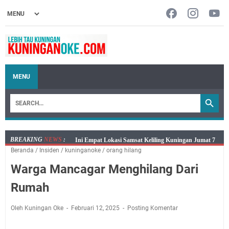
MENU
BREAKING
NEWS
:
Jumat 7 Agustus 2026 Mobil SIM Keliling Ada di
Beranda
/
Insiden
/
kuninganoke
/
orang hilang
Kecamatan Sindangagung
Warga Mancagar Menghilang Dari
Embun Pagi Jumat 8 Agustus 2026: Jika Keberkahan
Dicabut Dari Hidupmu, Kamu Akan Tetap Berjalan
Rumah
Kelaparan Meskipun Memiliki Sekarung Penuh Uang
Salat Lima Waktu itu Bukan Cuma Kewajiban, Tapi
Oleh Kuningan Oke
Februari 12, 2025
Posting Komentar
juga Tempat Beristirahat yang Paling Menenangkan, Ini