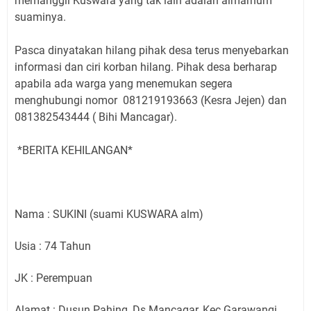
memanggil Kuswara yang tak lain adalah almarhum
suaminya.
Pasca dinyatakan hilang pihak desa terus menyebarkan
informasi dan ciri korban hilang. Pihak desa berharap
apabila ada warga yang menemukan segera
menghubungi nomor 081219193663 (Kesra Jejen) dan
081382543444 ( Bihi Mancagar).
*BERITA KEHILANGAN*
Nama : SUKINI (suami KUSWARA alm)
Usia : 74 Tahun
JK : Perempuan
Alamat : Dusun Pahing, Ds.Mancagar, Kec.Garawangi