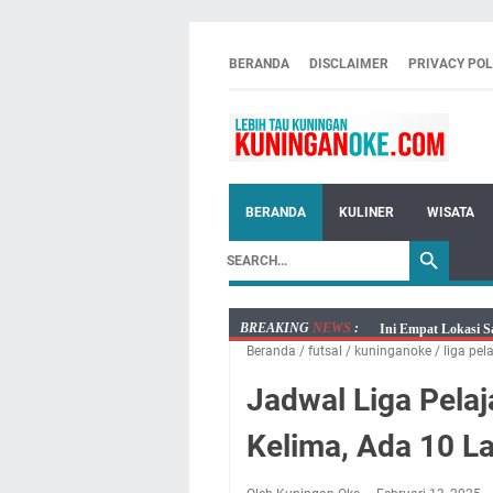
BERANDA
DISCLAIMER
PRIVACY POL
BERANDA
KULINER
WISATA
BREAKING
NEWS
:
Ini Empat Lokasi S
Beranda
/
futsal
/
kuninganoke
/
liga pel
Jumat 7 Agustus 20
Embun Pagi Jumat 
Jadwal Liga Pela
Tetap Berjalan Ke
Kelima, Ada 10 L
Salat Lima Waktu i
Menenangkan, Ini J