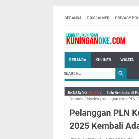
BERANDA
DISCLAIMER
PRIVACY POL
BERANDA
KULINER
WISATA
BREAKING
NEWS
:
Agenda Kegiatan Bu
Beranda
/
Insiden
/
kuningan oke
/
PLN K
Kamis 6 Agustus 20
Besaran Biayanya
Pelanggan PLN Ku
Layanan Mobil Sams
2025 Kembali Ad
Embun Pagi Kamis 6
Setiap Noda Ada Pe