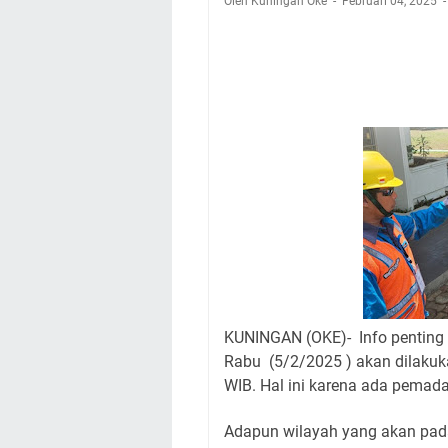
Oleh Kuningan Oke
Februari 04, 2025
Wilayah Kuningan 
Agenda Kegiatan B
Dua Acara
Ini Lokasi Samling
Uniku Jadi Tuan 
Sudahkah Kita Mer
Info Sembako di Pa
KUNINGAN (OKE)- Info pentin
Rabu (5/2/2025 ) akan dilakuk
WIB. Hal ini karena ada pemad
Adapun wilayah yang akan pa