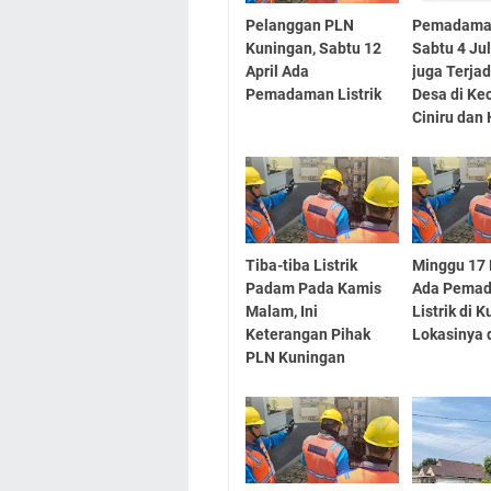
Pelanggan PLN
Pemadaman
Kuningan, Sabtu 12
Sabtu 4 Ju
April Ada
juga Terjad
Pemadaman Listrik
Desa di K
Ciniru dan
Tiba-tiba Listrik
Minggu 17
Padam Pada Kamis
Ada Pema
Malam, Ini
Listrik di 
Keterangan Pihak
Lokasinya d
PLN Kuningan