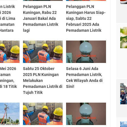
 Listrik
Pelanggan PLN
Pelanggan PLN
li 2026
Kuningan, Rabu 22
Kuningan Harus Siap-
i di Lima
Januari Bakal Ada
siap, Sabtu 22
ecamatan
Pemadaman Listrik
Februari 2025 Ada
 Hantara
lagi
Pemadaman Listrik
 Mei 2026
Sabtu 25 Oktober
Selasa 6 Juni Ada
daman
2025 PLN Kuningan
Pemadaman Listrik,
Kuningan,
Melakukan
Cek Wilayah Anda di
i 18 Titik
Pemadaman Listrik di
Sini!
Tujuh Titik