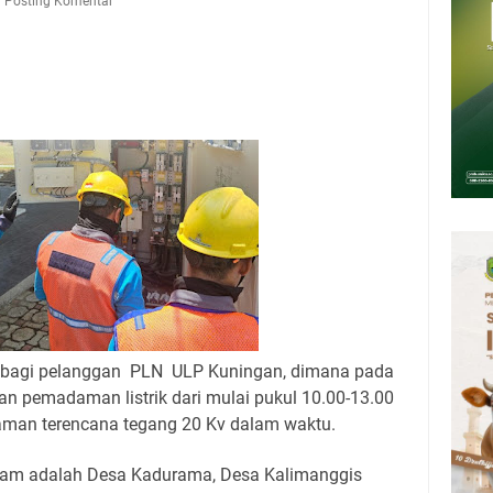
Kamis 6 Agustus 2026
Posting Komentar
upati, Wabup dan Sekda Kuningan Rabu 5 Agustus 2026 Masing-masing
 Kuningan Rabu 5 Agustus 2026
Rumah Pendampingan Penyusunan Dokumen SPMI
deka Dari Hawa Nafsu?
sar Kepuh Kuningan Kamis 6 Agustus 2026, Daging Naik, Telur Turun
g bagi pelanggan PLN ULP Kuningan, dimana pada
an pemadaman listrik dari mulai pukul 10.00-13.00
aman terencana tegang 20 Kv dalam waktu.
dam adalah Desa Kadurama, Desa Kalimanggis