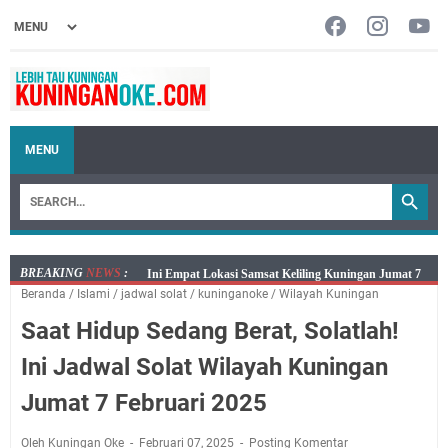
MENU
BREAKING
NEWS
:
Jumat 7 Agustus 2026 Mobil SIM Keliling Ada di
Beranda
/
Islami
/
jadwal solat
/
kuninganoke
/
Wilayah Kuningan
Kecamatan Sindangagung
Saat Hidup Sedang Berat, Solatlah!
Embun Pagi Jumat 8 Agustus 2026: Jika Keberkahan
Dicabut Dari Hidupmu, Kamu Akan Tetap Berjalan
Ini Jadwal Solat Wilayah Kuningan
Kelaparan Meskipun Memiliki Sekarung Penuh Uang
Jumat 7 Februari 2025
Salat Lima Waktu itu Bukan Cuma Kewajiban, Tapi
juga Tempat Beristirahat yang Paling Menenangkan, Ini
Oleh Kuningan Oke
Februari 07, 2025
Posting Komentar