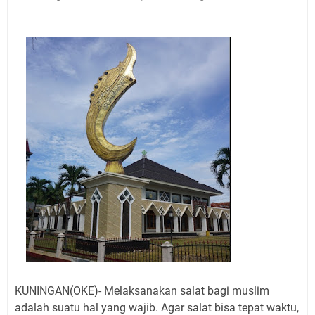
Jadwal Salat Wilayah Kuningan Jumat 7 Agustus 2026
Nobar Final Piala Presiden 2026 Bersama Kebo Bule
Sangat Seru
Warga Mulai Kesulitan Air Bersih Akibat Kekeringan,
Polres Kuningan dan PAM Tirta Kamuning Salurakan
12 Ribu Liter
Uniku Jadi Tuan Rumah Pendampingan Penyusunan
Dokumen SPMI
Sudahkah Kita Merdeka Dari Hawa Nafsu?
Info Sembako di Pasar Kepuh Kuningan Kamis 6
Agustus 2026, Daging Naik, Telur Turun
Agenda Kegiatan Bupati Kuningan Jumat 7 Agustus
2026 Ada Tiga, Tapi yang Bakal Dihadiri Hanya Satu
Ini Empat Lokasi Samsat Keliling Kuningan Jumat 7
Agustus 2026
KUNINGAN(OKE)- Melaksanakan salat bagi muslim
adalah suatu hal yang wajib. Agar salat bisa tepat waktu,