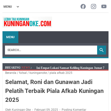
MENU
BREAKING
NEWS
:
Jumat 7 Agustus 2026 Mobil SIM Keliling Ada di
Beranda
/
futsal
/
kuninganoke
/
piala afkab 2025
Kecamatan Sindangagung
Selamat, Roni dan Gunawan Jadi
Embun Pagi Jumat 8 Agustus 2026: Jika Keberkahan
Dicabut Dari Hidupmu, Kamu Akan Tetap Berjalan
Pelatih Terbaik Piala Afkab Kuningan
Kelaparan Meskipun Memiliki Sekarung Penuh Uang
2025
Salat Lima Waktu itu Bukan Cuma Kewajiban, Tapi
juga Tempat Beristirahat yang Paling Menenangkan, Ini
Oleh Kuningan Oke
Februari 09, 2025
Posting Komentar