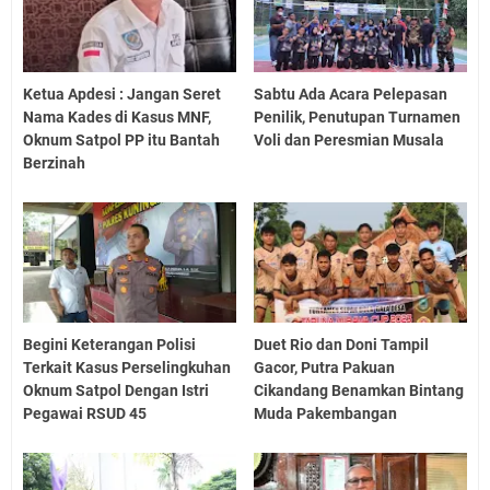
Ketua Apdesi : Jangan Seret
Sabtu Ada Acara Pelepasan
Nama Kades di Kasus MNF,
Penilik, Penutupan Turnamen
Oknum Satpol PP itu Bantah
Voli dan Peresmian Musala
Berzinah
Begini Keterangan Polisi
Duet Rio dan Doni Tampil
Terkait Kasus Perselingkuhan
Gacor, Putra Pakuan
Oknum Satpol Dengan Istri
Cikandang Benamkan Bintang
Pegawai RSUD 45
Muda Pakembangan