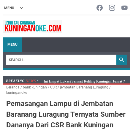
MENU
BREAKING
NEWS
:
Jumat 7 Agustus 2026 Mobil SIM Keliling Ada di
Beranda
/
bank kuningan
/
CSR
/
jembatan Baranang Luragung
/
Kecamatan Sindangagung
kuninganoke
Embun Pagi Jumat 8 Agustus 2026: Jika Keberkahan
Pemasangan Lampu di Jembatan
Dicabut Dari Hidupmu, Kamu Akan Tetap Berjalan
Kelaparan Meskipun Memiliki Sekarung Penuh Uang
Baranang Luragung Ternyata Sumber
Salat Lima Waktu itu Bukan Cuma Kewajiban, Tapi
Dananya Dari CSR Bank Kuningan
juga Tempat Beristirahat yang Paling Menenangkan, Ini