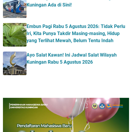
Kuningan Ada di Sini!
Embun Pagi Rabu 5 Agustus 2026: Tidak Perlu
Iri, Kita Punya Takdir Masing-masing, Hidup
yang Terlihat Mewah, Belum Tentu Indah
Ayo Salat Kawan! Ini Jadwal Salat Wilayah
Kuningan Rabu 5 Agustus 2026