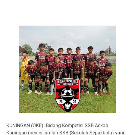
Pembersih Dosa Kita, Ini Jadwal Salat Wilayah
Kuningan Kamis 6 Agustus 2026
Agenda Kegiatan Bupati, Wabup dan Sekda Kuningan
Rabu 5 Agustus 2026 Masing-masing Dua Acara
Ini Lokasi Samling Kuningan Rabu 5 Agustus 2026
Rabu 5 Agustus 2026 Mobil SIM Keliling Kuningan Ada
di Sini!
Embun Pagi Rabu 5 Agustus 2026: Tidak Perlu Iri, Kita
Punya Takdir Masing-masing, Hidup yang Terlihat
Mewah, Belum Tentu Indah
Merdeka dari Hawa Nafsu: Korupsi, Judi, dan Maksiat
Agenda Kegiatan Bupati Kuningan Kamis 6 Agustus
2026 Ada Tiga Acara
KUNINGAN (OKE)- Bidang Kompetisi SSB Askab
Kuningan merilis jumlah SSB (Sekolah Sepakbola) yang