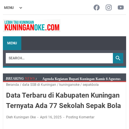
MENU
BREAKING
NEWS
:
Kamis 6 Agustus 2026 Mobil Samling Ada di Alun-alun
Beranda
/
data SSB di Kuningan
/
kuninganoke
/
sepakbola
Luragung, Ini Persyaratan dan Besaran Biayanya
Data Terbaru di Kabupaten Kuningan
Layanan Mobil Samsat Keliling Kuningan Kamis 6
Agustus 2026 Ada di Empat Titik
Ternyata Ada 77 Sekolah Sepak Bola
Embun Pagi Kamis 6 Agustus 2026: Tidak Semua
Keterlambatan Berarti Kegagalan
Oleh Kuningan Oke
April 16, 2025
Posting Komentar
Setiap Noda Ada Pembersihnya, Salat Bisa Menjadi