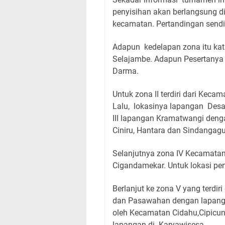
penyisihan akan berlangsung di
kecamatan. Pertandingan sendir
Adapun kedelapan zona itu kat
Selajambe. Adapun Pesertanya 
Darma.
Untuk zona II terdiri dari Kec
Lalu, lokasinya lapangan Des
III lapangan Kramatwangi deng
Ciniru, Hantara dan Sindangag
Selanjutnya zona IV Kecamata
Cigandamekar. Untuk lokasi pe
Berlanjut ke zona V yang terdi
dan Pasawahan dengan lapanga
oleh Kecamatan Cidahu,Cipicun
lapangan di Karyawisesa.