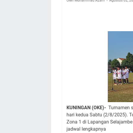
Oleh Muhammad Azam
Warga Mulai Kesuli
Agustus 02, 2
Kamuning Saluraka
Uniku Jadi Tuan 
Sudahkah Kita Mer
Info Sembako di Pa
Agenda Kegiatan Bu
Hanya Satu
Ini Empat Lokasi S
KUNINGAN (OKE)-
Turnamen se
hari kedua Sabtu (2/8/2025). T
Zona 1 di Lapangan Selajambe 
jadwal lengkapnya