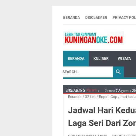
BERANDA
DISCLAIMER
PRIVACY POL
BERANDA
KULINER
WISATA
BREAKING
NEWS
:
Jumat 7 Agustus 20
Beranda
/
32 tim
/
Bupati Cup
/
hari kedu
Embun Pagi Jumat 
Tetap Berjalan Ke
Jadwal Hari Kedua
Salat Lima Waktu i
Laga Seri Dari Zo
Menenangkan, Ini J
Nobar Final Piala 