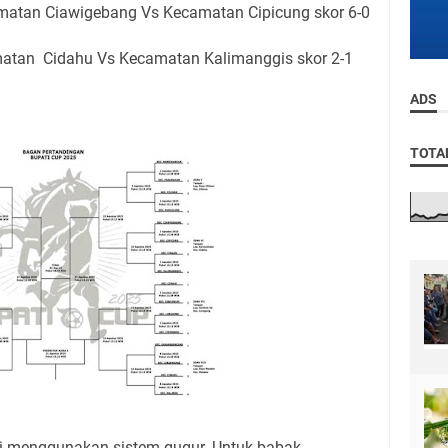
matan Ciawigebang Vs Kecamatan Cipicung skor 6-0
matan Cidahu Vs Kecamatan Kalimanggis skor 2-1
ADS
TOTA
i menggunakan sistem gugur. Untuk babak