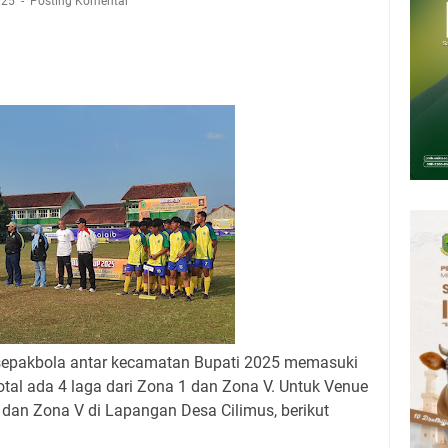
tan Air Bersih Akibat Kekeringan, Polres Kuningan dan PAM Tirta
025
Posting Komentar
n 12 Ribu Liter
Rumah Pendampingan Penyusunan Dokumen SPMI
deka Dari Hawa Nafsu?
sar Kepuh Kuningan Kamis 6 Agustus 2026, Daging Naik, Telur Turun
pati Kuningan Jumat 7 Agustus 2026 Ada Tiga, Tapi yang Bakal Dihadiri
amsat Keliling Kuningan Jumat 7 Agustus 2026
pakbola antar kecamatan Bupati 2025 memasuki
otal ada 4 laga dari Zona 1 dan Zona V. Untuk Venue
dan Zona V di Lapangan Desa Cilimus, berikut