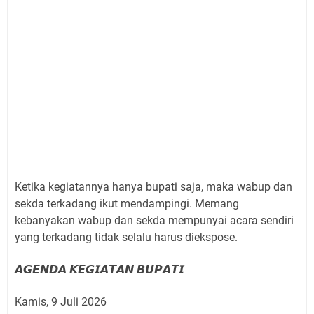
Ketika kegiatannya hanya bupati saja, maka wabup dan
sekda terkadang ikut mendampingi. Memang
kebanyakan wabup dan sekda mempunyai acara sendiri
yang terkadang tidak selalu harus diekspose.
𝘼𝙂𝙀𝙉𝘿𝘼 𝙆𝙀𝙂𝙄𝘼𝙏𝘼𝙉 𝘽𝙐𝙋𝘼𝙏𝙄
Kamis, 9 Juli 2026