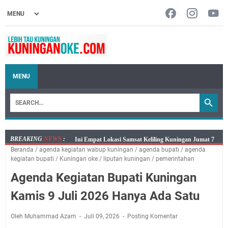
MENU
BREAKING
NEWS
:
Jumat 7 Agustus 2026 Mobil SIM Keliling Ada di
Beranda
/
agenda kegiatan wabup kuningan
/
agenda bupati
/
agenda
Kecamatan Sindangagung
kegiatan bupati
/
Kuningan oke
/
liputan kuningan
/
pemerintahan
Embun Pagi Jumat 8 Agustus 2026: Jika Keberkahan
Agenda Kegiatan Bupati Kuningan
Dicabut Dari Hidupmu, Kamu Akan Tetap Berjalan
Kelaparan Meskipun Memiliki Sekarung Penuh Uang
Kamis 9 Juli 2026 Hanya Ada Satu
Salat Lima Waktu itu Bukan Cuma Kewajiban, Tapi
juga Tempat Beristirahat yang Paling Menenangkan, Ini
Oleh Muhammad Azam
Juli 09, 2026
Posting Komentar