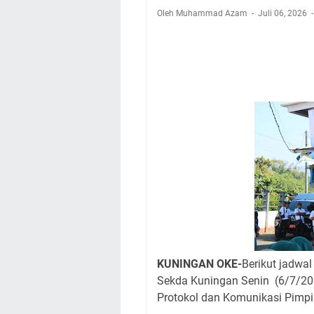
Nobar Final Piala 
Oleh Muhammad Azam
Juli 06, 2026
Warga Mulai Kesuli
Kamuning Saluraka
Uniku Jadi Tuan 
Sudahkah Kita Mer
Info Sembako di Pa
Agenda Kegiatan Bu
Hanya Satu
KUNINGAN OKE-
Berikut jadwa
Sekda Kuningan Senin (6
/7/20
Protokol dan Komunikasi Pimp