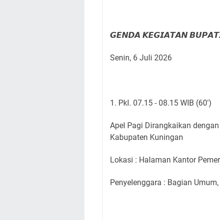
𝙂𝙀𝙉𝘿𝘼 𝙆𝙀𝙂𝙄𝘼𝙏𝘼𝙉 𝘽𝙐𝙋
Senin, 6 Juli 2026
1. Pkl. 07.15 - 08.15 WIB (60')
Apel Pagi Dirangkaikan denga
Kabupaten Kuningan
Lokasi : Halaman Kantor Peme
Penyelenggara : Bagian Umum