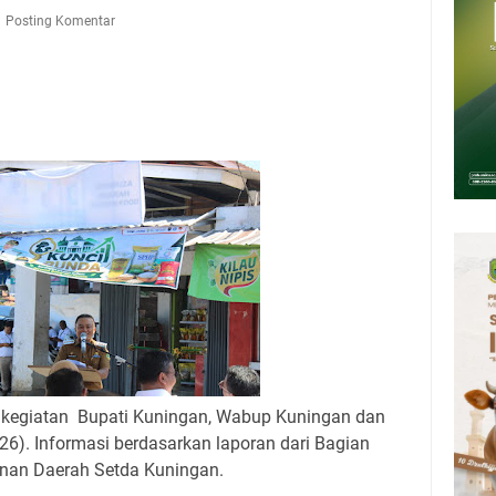
Presiden 2026 Bersama Kebo Bule Sangat Seru
Posting Komentar
tan Air Bersih Akibat Kekeringan, Polres Kuningan dan PAM Tirta
n 12 Ribu Liter
Rumah Pendampingan Penyusunan Dokumen SPMI
deka Dari Hawa Nafsu?
sar Kepuh Kuningan Kamis 6 Agustus 2026, Daging Naik, Telur Turun
pati Kuningan Jumat 7 Agustus 2026 Ada Tiga, Tapi yang Bakal Dihadiri
l kegiatan Bupati Kuningan, Wabup Kuningan dan
26). Informasi berdasarkan laporan dari Bagian
inan Daerah Setda Kuningan.