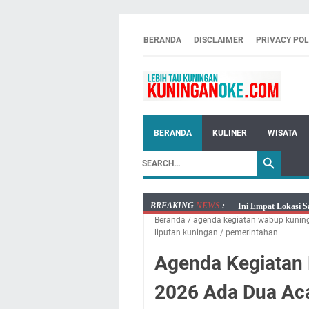
BERANDA
DISCLAIMER
PRIVACY POL
BERANDA
KULINER
WISATA
BREAKING
NEWS
:
Ini Empat Lokasi S
Beranda
/
agenda kegiatan wabup kunin
Jumat 7 Agustus 20
liputan kuningan
/
pemerintahan
Embun Pagi Jumat 
Agenda Kegiatan 
Tetap Berjalan Ke
Salat Lima Waktu i
2026 Ada Dua Ac
Menenangkan, Ini J