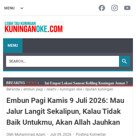
MENU
BREAKING
NEWS
:
Jumat 7 Agustus 2026 Mobil SIM Keliling Ada di
Beranda
/
embun pagi
/
Islami
/
kuningan oke
/
liputan kuningan
Kecamatan Sindangagung
Embun Pagi Kamis 9 Juli 2026: Mau
Embun Pagi Jumat 8 Agustus 2026: Jika Keberkahan
Dicabut Dari Hidupmu, Kamu Akan Tetap Berjalan
Jalur Langit Sekalipun, Kalau Tidak
Kelaparan Meskipun Memiliki Sekarung Penuh Uang
Baik Untukmu, Akan Allah Jauhkan
Salat Lima Waktu itu Bukan Cuma Kewajiban, Tapi
juga Tempat Beristirahat yang Paling Menenangkan, Ini
Oleh Muhammad Azam
Juli 09, 2026
Posting Komentar