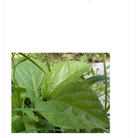
Jadwal Salat Wilayah Kuningan Jumat 7 Agustus 2026
Nobar Final Piala Presiden 2026 Bersama Kebo Bule
Sangat Seru
Warga Mulai Kesulitan Air Bersih Akibat Kekeringan,
Polres Kuningan dan PAM Tirta Kamuning Salurakan
12 Ribu Liter
Uniku Jadi Tuan Rumah Pendampingan Penyusunan
Dokumen SPMI
Sudahkah Kita Merdeka Dari Hawa Nafsu?
Info Sembako di Pasar Kepuh Kuningan Kamis 6
Agustus 2026, Daging Naik, Telur Turun
Agenda Kegiatan Bupati Kuningan Jumat 7 Agustus
2026 Ada Tiga, Tapi yang Bakal Dihadiri Hanya Satu
Ini Empat Lokasi Samsat Keliling Kuningan Jumat 7
Agustus 2026