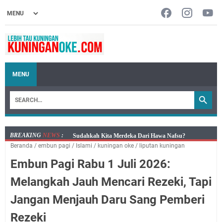
MENU
BREAKING
NEWS
:
Info Sembako di Pasar Kepuh Kuningan Kamis 6
Beranda
/
embun pagi
/
Islami
/
kuningan oke
/
liputan kuningan
Agustus 2026, Daging Naik, Telur Turun
Embun Pagi Rabu 1 Juli 2026:
Agenda Kegiatan Bupati Kuningan Kamis 6 Agustus
2026 Ada Tiga Acara
Melangkah Jauh Mencari Rezeki, Tapi
Kamis 6 Agustus 2026 Mobil Samling Ada di Alun-alun
Jangan Menjauh Daru Sang Pemberi
Luragung, Ini Persyaratan dan Besaran Biayanya
Layanan Mobil Samsat Keliling Kuningan Kamis 6
Rezeki