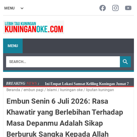
MENU
BREAKING
NEWS
:
Jumat 7 Agustus 2026 Mobil SIM Keliling Ada di
Beranda
/
embun pagi
/
Islami
/
kuningan oke
/
liputan kuningan
Kecamatan Sindangagung
Embun Senin 6 Juli 2026: Rasa
Embun Pagi Jumat 8 Agustus 2026: Jika Keberkahan
Dicabut Dari Hidupmu, Kamu Akan Tetap Berjalan
Khawatir yang Berlebihan Terhadap
Kelaparan Meskipun Memiliki Sekarung Penuh Uang
Masa Depanmu Adalah Sikap
Salat Lima Waktu itu Bukan Cuma Kewajiban, Tapi
juga Tempat Beristirahat yang Paling Menenangkan, Ini
Berburuk Sangka Kepada Allah