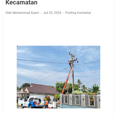
Jadwal Salat Wilayah Kuningan Jumat 7 Agustus 2026
Kecamatan
Nobar Final Piala Presiden 2026 Bersama Kebo Bule
Oleh Muhammad Azam
Juli 03, 2026
Posting Komentar
Sangat Seru
Warga Mulai Kesulitan Air Bersih Akibat Kekeringan,
Polres Kuningan dan PAM Tirta Kamuning Salurakan
12 Ribu Liter
Uniku Jadi Tuan Rumah Pendampingan Penyusunan
Dokumen SPMI
Sudahkah Kita Merdeka Dari Hawa Nafsu?
Info Sembako di Pasar Kepuh Kuningan Kamis 6
Agustus 2026, Daging Naik, Telur Turun
Agenda Kegiatan Bupati Kuningan Jumat 7 Agustus
2026 Ada Tiga, Tapi yang Bakal Dihadiri Hanya Satu
Ini Empat Lokasi Samsat Keliling Kuningan Jumat 7
Agustus 2026