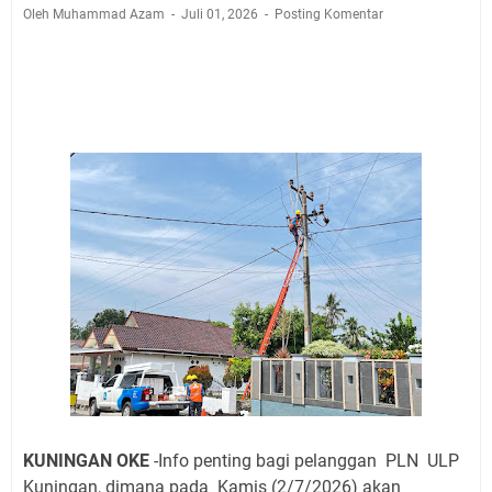
Pembersih Dosa Kita, Ini Jadwal Salat Wilayah
Oleh Muhammad Azam
Juli 01, 2026
Posting Komentar
Kuningan Kamis 6 Agustus 2026
Agenda Kegiatan Bupati, Wabup dan Sekda Kuningan
Rabu 5 Agustus 2026 Masing-masing Dua Acara
Ini Lokasi Samling Kuningan Rabu 5 Agustus 2026
Rabu 5 Agustus 2026 Mobil SIM Keliling Kuningan Ada
di Sini!
Embun Pagi Rabu 5 Agustus 2026: Tidak Perlu Iri, Kita
Punya Takdir Masing-masing, Hidup yang Terlihat
Mewah, Belum Tentu Indah
Merdeka dari Hawa Nafsu: Korupsi, Judi, dan Maksiat
Agenda Kegiatan Bupati Kuningan Kamis 6 Agustus
2026 Ada Tiga Acara
KUNINGAN OKE
-Info penting bagi pelanggan PLN ULP
Kuningan, dimana pada Kamis (2/7/2026) akan