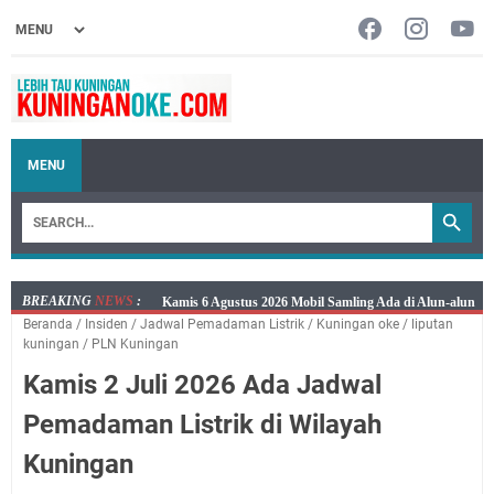
MENU
BREAKING
NEWS
:
Kamis 6 Agustus 2026 Mobil Samling Ada di Alun-alun
Beranda
/
Insiden
/
Jadwal Pemadaman Listrik
/
Kuningan oke
/
liputan
Luragung, Ini Persyaratan dan Besaran Biayanya
kuningan
/
PLN Kuningan
Layanan Mobil Samsat Keliling Kuningan Kamis 6
Kamis 2 Juli 2026 Ada Jadwal
Agustus 2026 Ada di Empat Titik
Embun Pagi Kamis 6 Agustus 2026: Tidak Semua
Pemadaman Listrik di Wilayah
Keterlambatan Berarti Kegagalan
Kuningan
Setiap Noda Ada Pembersihnya, Salat Bisa Menjadi