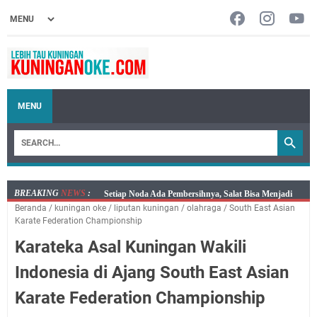
MENU
BREAKING
NEWS
:
Agenda Kegiatan Bupati, Wabup dan Sekda Kuningan
Beranda
/
kuningan oke
/
liputan kuningan
/
olahraga
/
South East Asian
Rabu 5 Agustus 2026 Masing-masing Dua Acara
Karate Federation Championship
Ini Lokasi Samling Kuningan Rabu 5 Agustus 2026
Karateka Asal Kuningan Wakili
Rabu 5 Agustus 2026 Mobil SIM Keliling Kuningan Ada
di Sini!
Indonesia di Ajang South East Asian
Embun Pagi Rabu 5 Agustus 2026: Tidak Perlu Iri, Kita
Karate Federation Championship
Punya Takdir Masing-masing, Hidup yang Terlihat