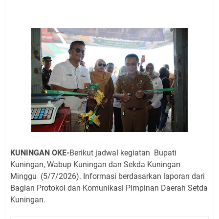
12 Ribu Liter
Uniku Jadi Tuan Rumah Pendampingan Penyusunan
Dokumen SPMI
Sudahkah Kita Merdeka Dari Hawa Nafsu?
Info Sembako di Pasar Kepuh Kuningan Kamis 6
Agustus 2026, Daging Naik, Telur Turun
Agenda Kegiatan Bupati Kuningan Jumat 7 Agustus
2026 Ada Tiga, Tapi yang Bakal Dihadiri Hanya Satu
Ini Empat Lokasi Samsat Keliling Kuningan Jumat 7
Agustus 2026
Jumat 7 Agustus 2026 Mobil SIM Keliling Ada di
Kecamatan Sindangagung
KUNINGAN OKE-
Berikut jadwal kegiatan Bupati
Kuningan, Wabup Kuningan dan Sekda Kuningan
Minggu (5
/7/2026). Informasi berdasarkan laporan dari
Bagian Protokol dan Komunikasi Pimpinan Daerah Setda
Kuningan.