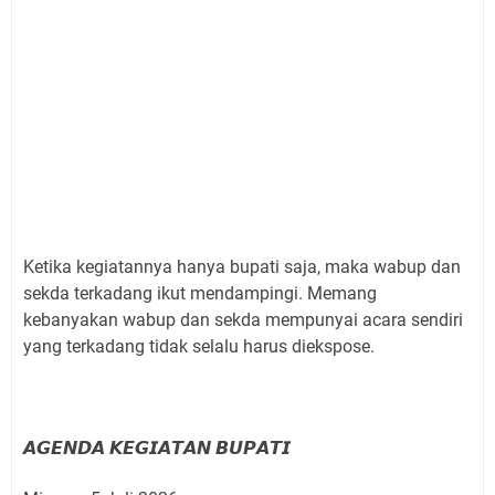
Ketika kegiatannya hanya bupati saja, maka wabup dan
sekda terkadang ikut mendampingi. Memang
kebanyakan wabup dan sekda mempunyai acara sendiri
yang terkadang tidak selalu harus diekspose.
𝘼𝙂𝙀𝙉𝘿𝘼 𝙆𝙀𝙂𝙄𝘼𝙏𝘼𝙉 𝘽𝙐𝙋𝘼𝙏𝙄