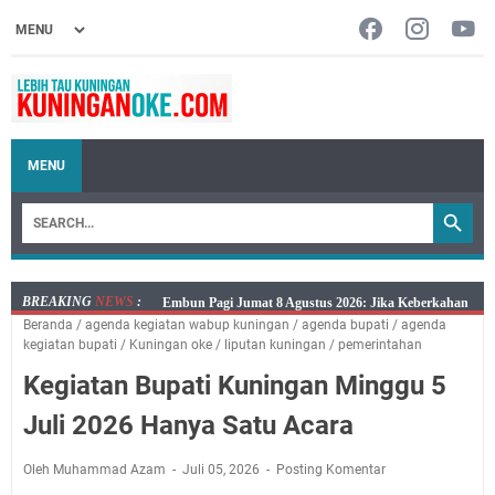
MENU
BREAKING
NEWS
:
Embun Pagi Jumat 8 Agustus 2026: Jika Keberkahan
Salat Lima Waktu itu Bukan Cuma Kewajiban, Tapi
Beranda
/
agenda kegiatan wabup kuningan
/
agenda bupati
/
agenda
Dicabut Dari Hidupmu, Kamu Akan Tetap Berjalan
juga Tempat Beristirahat yang Paling Menenangkan, Ini
kegiatan bupati
/
Kuningan oke
/
liputan kuningan
/
pemerintahan
Kelaparan Meskipun Memiliki Sekarung Penuh Uang
Jadwal Salat Wilayah Kuningan Jumat 7 Agustus 2026
Kegiatan Bupati Kuningan Minggu 5
Nobar Final Piala Presiden 2026 Bersama Kebo Bule
Juli 2026 Hanya Satu Acara
Sangat Seru
Warga Mulai Kesulitan Air Bersih Akibat Kekeringan,
Oleh Muhammad Azam
Juli 05, 2026
Posting Komentar
Polres Kuningan dan PAM Tirta Kamuning Salurakan