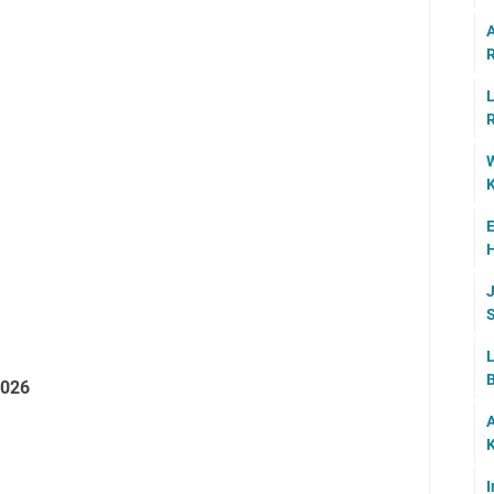
A
R
L
R
W
K
E
H
J
S
L
B
026
A
K
I