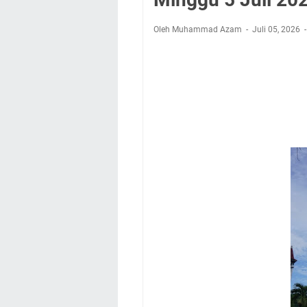
Nobar Final Piala 
Warga Mulai Kesuli
Oleh Muhammad Azam
Juli 05, 2026
Kamuning Saluraka
Uniku Jadi Tuan 
Sudahkah Kita Mer
Info Sembako di Pa
Agenda Kegiatan Bu
Hanya Satu