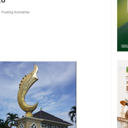
Presiden 2026 Bersama Kebo Bule Sangat Seru
tan Air Bersih Akibat Kekeringan, Polres Kuningan dan PAM Tirta
Posting Komentar
n 12 Ribu Liter
Rumah Pendampingan Penyusunan Dokumen SPMI
deka Dari Hawa Nafsu?
sar Kepuh Kuningan Kamis 6 Agustus 2026, Daging Naik, Telur Turun
pati Kuningan Jumat 7 Agustus 2026 Ada Tiga, Tapi yang Bakal Dihadiri