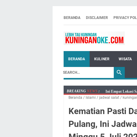
BERANDA
DISCLAIMER
PRIVACY POL
BERANDA
KULINER
WISATA
BREAKING
NEWS
:
Ini Empat Lokasi S
Beranda
/
Islami
/
jadwal salat
/
kuninga
Jumat 7 Agustus 20
Embun Pagi Jumat 
Kematian Pasti D
Tetap Berjalan Ke
Pulang, Ini Jadwa
Salat Lima Waktu i
Menenangkan, Ini J
Minggu 5 Juli 20