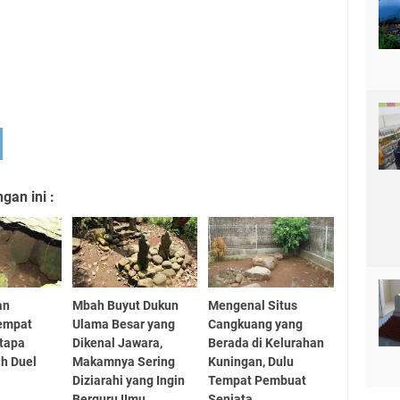
an ini :
an
Mbah Buyut Dukun
Mengenal Situs
empat
Ulama Besar yang
Cangkuang yang
tapa
Dikenal Jawara,
Berada di Kelurahan
ah Duel
Makamnya Sering
Kuningan, Dulu
Diziarahi yang Ingin
Tempat Pembuat
Berguru IImu
Senjata