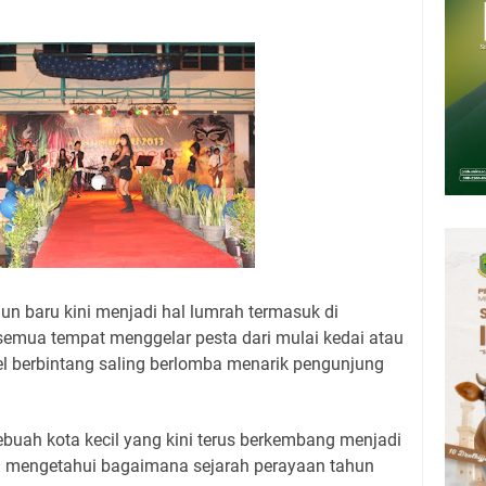
amsat Keliling Kuningan Jumat 7 Agustus 2026
26 Mobil SIM Keliling Ada di Kecamatan Sindangagung
8 Agustus 2026: Jika Keberkahan Dicabut Dari Hidupmu, Kamu Akan
laparan Meskipun Memiliki Sekarung Penuh Uang
tu Bukan Cuma Kewajiban, Tapi juga Tempat Beristirahat yang Paling
adwal Salat Wilayah Kuningan Jumat 7 Agustus 2026
Presiden 2026 Bersama Kebo Bule Sangat Seru
n baru kini menjadi hal lumrah termasuk di
semua tempat menggelar pesta dari mulai kedai atau
el berbintang saling berlomba menarik pengunjung
buah kota kecil yang kini terus berkembang menjadi
g mengetahui bagaimana sejarah perayaan tahun