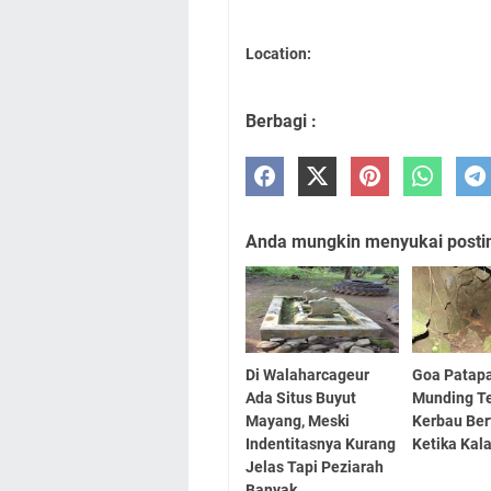
Location:
Berbagi :
Anda mungkin menyukai posting
Di Walaharcageur
Goa Patap
Ada Situs Buyut
Munding T
Mayang, Meski
Kerbau Ber
Indentitasnya Kurang
Ketika Kal
Jelas Tapi Peziarah
Banyak