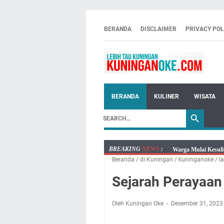
BERANDA
DISCLAIMER
PRIVACY POL
BERANDA
KULINER
WISATA
BREAKING
NEWS
:
Warga Mulai Kesuli
Beranda
/
di Kuningan
/
kuninganoke
/
la
Kamuning Saluraka
Uniku Jadi Tuan 
Sejarah Perayaan
Sudahkah Kita Mer
Info Sembako di Pa
Oleh Kuningan Oke
Desember 31, 202
Agenda Kegiatan Bu