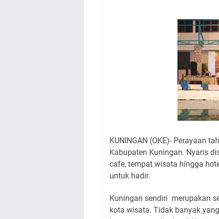
Hanya Satu
Ini Empat Lokasi S
Jumat 7 Agustus 20
Embun Pagi Jumat 
Tetap Berjalan Ke
Salat Lima Waktu i
Menenangkan, Ini J
Nobar Final Piala 
KUNINGAN (OKE)- Perayaan tahu
Kabupaten Kuningan. Nyaris di
cafe, tempat wisata hingga hot
untuk hadir.
Kuningan sendiri merupakan se
kota wisata. Tidak banyak yan