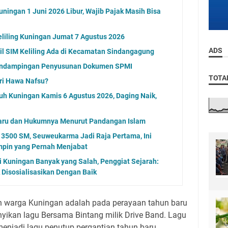
ningan 1 Juni 2026 Libur, Wajib Pajak Masih Bisa
eliling Kuningan Jumat 7 Agustus 2026
ADS
l SIM Keliling Ada di Kecamatan Sindangagung
endampingan Penyusunan Dokumen SPMI
TOTA
ri Hawa Nafsu?
uh Kuningan Kamis 6 Agustus 2026, Daging Naik,
aru dan Hukumnya Menurut Pandangan Islam
 3500 SM, Seuweukarma Jadi Raja Pertama, Ini
pin yang Pernah Menjabat
i Kuningan Banyak yang Salah, Penggiat Sejarah:
 Disosialisasikan Dengan Baik
eh warga Kuningan adalah pada perayaan tahun baru
ikan lagu Bersama Bintang milik Drive Band. Lagu
menjadi lagu penutup pergantian tahun baru.