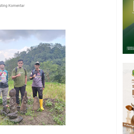
Presiden 2026 Bersama Kebo Bule Sangat Seru
sting Komentar
tan Air Bersih Akibat Kekeringan, Polres Kuningan dan PAM Tirta
n 12 Ribu Liter
Rumah Pendampingan Penyusunan Dokumen SPMI
deka Dari Hawa Nafsu?
sar Kepuh Kuningan Kamis 6 Agustus 2026, Daging Naik, Telur Turun
pati Kuningan Jumat 7 Agustus 2026 Ada Tiga, Tapi yang Bakal Dihadiri