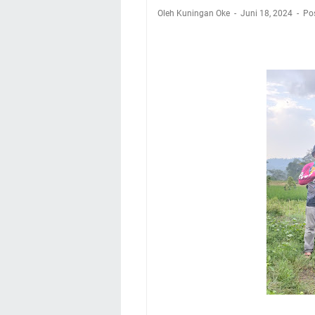
Nobar Final Piala 
Oleh Kuningan Oke
Juni 18, 2024
Po
Warga Mulai Kesuli
Kamuning Saluraka
Uniku Jadi Tuan 
Sudahkah Kita Mer
Info Sembako di Pa
Agenda Kegiatan Bu
Hanya Satu