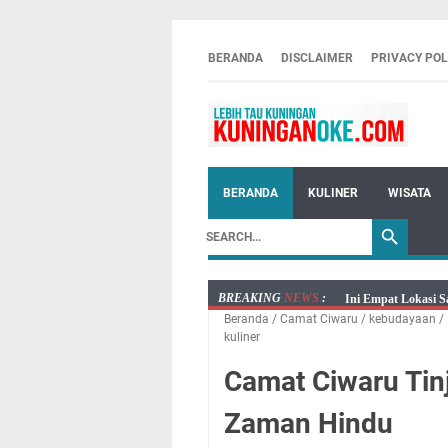
BERANDA
DISCLAIMER
PRIVACY POL
BERANDA
KULINER
WISATA
BREAKING
NEWS
:
Ini Empat Lokasi S
Beranda
/
Camat Ciwaru
/
kebudayaan
/
Jumat 7 Agustus 20
kuliner
Embun Pagi Jumat 
Camat Ciwaru Tin
Tetap Berjalan Ke
Salat Lima Waktu i
Zaman Hindu
Menenangkan, Ini J