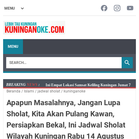
MENU
BREAKING
NEWS
:
Jumat 7 Agustus 2026 Mobil SIM Keliling Ada di
Beranda
/
Islami
/
jadwal sholat
/
kuninganoke
Kecamatan Sindangagung
Apapun Masalahnya, Jangan Lupa
Embun Pagi Jumat 8 Agustus 2026: Jika Keberkahan
Dicabut Dari Hidupmu, Kamu Akan Tetap Berjalan
Sholat, Kita Akan Pulang Kawan,
Kelaparan Meskipun Memiliki Sekarung Penuh Uang
Persiapkan Bekal, Ini Jadwal Sholat
Salat Lima Waktu itu Bukan Cuma Kewajiban, Tapi
juga Tempat Beristirahat yang Paling Menenangkan, Ini
Wilayah Kuningan Rabu 14 Agustus