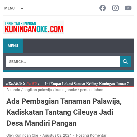
MENU
BREAKING
NEWS
:
Jumat 7 Agustus 2026 Mobil SIM Keliling Ada di
Beranda
/
bagikan palawija
/
kuninganoke
/
pemerintahan
Kecamatan Sindangagung
Ada Pembagian Tanaman Palawija,
Embun Pagi Jumat 8 Agustus 2026: Jika Keberkahan
Dicabut Dari Hidupmu, Kamu Akan Tetap Berjalan
Kadiskatan Tantang Cileuya Jadi
Kelaparan Meskipun Memiliki Sekarung Penuh Uang
Desa Mandiri Pangan
Salat Lima Waktu itu Bukan Cuma Kewajiban, Tapi
juga Tempat Beristirahat yang Paling Menenangkan, Ini
Oleh Kuningan Oke
Agustus 08, 2024
Posting Komentar