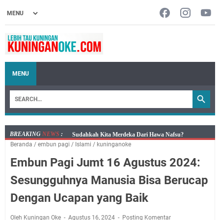
MENU
BREAKING
NEWS
:
Info Sembako di Pasar Kepuh Kuningan Kamis 6
Beranda
/
embun pagi
/
Islami
/
kuninganoke
Agustus 2026, Daging Naik, Telur Turun
Embun Pagi Jumt 16 Agustus 2024:
Agenda Kegiatan Bupati Kuningan Kamis 6 Agustus
2026 Ada Tiga Acara
Sesungguhnya Manusia Bisa Berucap
Kamis 6 Agustus 2026 Mobil Samling Ada di Alun-alun
Dengan Ucapan yang Baik
Luragung, Ini Persyaratan dan Besaran Biayanya
Layanan Mobil Samsat Keliling Kuningan Kamis 6
Oleh Kuningan Oke
Agustus 16, 2024
Posting Komentar