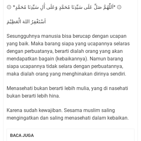
۞ *اَللّٰهُمَّ صَلِّ عَلَى سَيِّدِنَا مُحَمَّدٍ وَعَلَى آٰلِ سَيِّدِنَا مُحَمَّدٍ* ۞
اَسْتَغْفِرُ اللهَ الْعَظِيْمَ
Sesungguhnya manusia bisa berucap dengan ucapan
yang baik. Maka barang siapa yang ucapannya selaras
dengan perbuatanya, berarti dialah orang yang akan
mendapatkan bagain (kebaikannya). Namun barang
siapa ucapannya tidak selara dengan perbuatannya,
maka dialah orang yang menghinakan dirinya sendiri.
Menasehati bukan berarti lebih mulia, yang di nasehati
bukan berarti lebih hina.
Karena sudah kewajiban. Sesama muslim saling
mengingatkan dan saling menasehati dalam kebaikan.
BACA JUGA