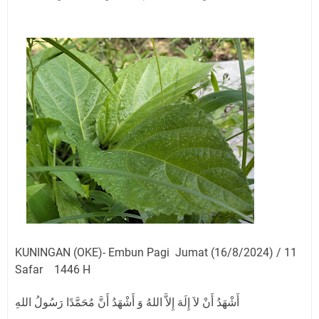
Agustus 2026 Ada di Empat Titik
Embun Pagi Kamis 6 Agustus 2026: Tidak Semua
Keterlambatan Berarti Kegagalan
Setiap Noda Ada Pembersihnya, Salat Bisa Menjadi
Pembersih Dosa Kita, Ini Jadwal Salat Wilayah
Kuningan Kamis 6 Agustus 2026
Agenda Kegiatan Bupati, Wabup dan Sekda Kuningan
Rabu 5 Agustus 2026 Masing-masing Dua Acara
Ini Lokasi Samling Kuningan Rabu 5 Agustus 2026
Uniku Jadi Tuan Rumah Pendampingan Penyusunan
Dokumen SPMI
Sudahkah Kita Merdeka Dari Hawa Nafsu?
KUNINGAN (OKE)- Embun Pagi Jumat (16/8/2024) / 11
Safar 1446 H
أَشْهَدُ أَنْ لاَ إِلَهَ إِلاَّ اللهُ وَ أَشْهَدُ أَنَّ مُحَمَّدًا رَسُولُ اللهِ