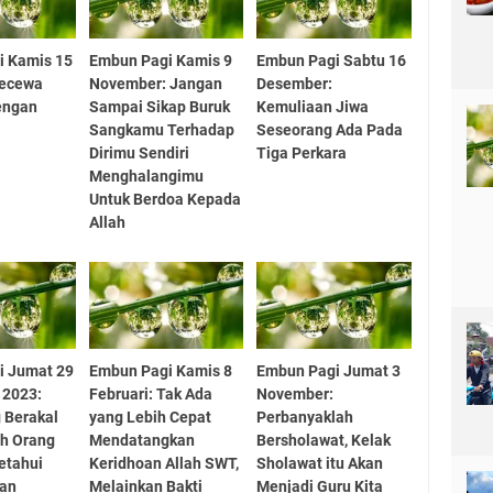
i Kamis 15
Embun Pagi Kamis 9
Embun Pagi Sabtu 16
Kecewa
November: Jangan
Desember:
engan
Sampai Sikap Buruk
Kemuliaan Jiwa
Sangkamu Terhadap
Seseorang Ada Pada
Dirimu Sendiri
Tiga Perkara
Menghalangimu
Untuk Berdoa Kepada
Allah
i Jumat 29
Embun Pagi Kamis 8
Embun Pagi Jumat 3
 2023:
Februari: Tak Ada
November:
 Berakal
yang Lebih Cepat
Perbanyaklah
ah Orang
Mendatangkan
Bersholawat, Kelak
etahui
Keridhoan Allah SWT,
Sholawat itu Akan
dan
Melainkan Bakti
Menjadi Guru Kita