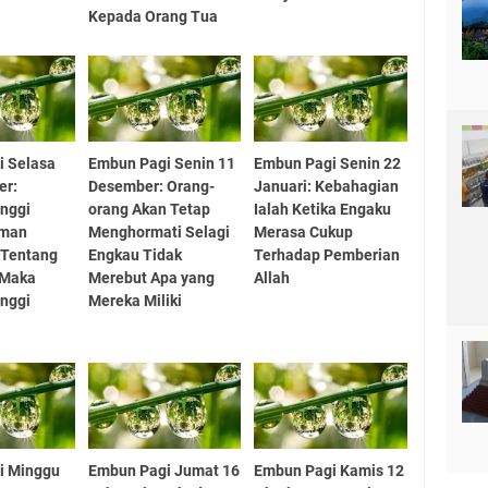
Kepada Orang Tua
i Selasa
Embun Pagi Senin 11
Embun Pagi Senin 22
er:
Desember: Orang-
Januari: Kebahagian
nggi
orang Akan Tetap
Ialah Ketika Engaku
man
Menghormati Selagi
Merasa Cukup
 Tentang
Engkau Tidak
Terhadap Pemberian
 Maka
Merebut Apa yang
Allah
nggi
Mereka Miliki
i Minggu
Embun Pagi Jumat 16
Embun Pagi Kamis 12