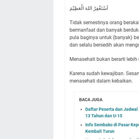
اَسْتَغْفِرُ اللهَ الْعَظِيْمَ
Tidak semestinya orang berakal
bermanfaat dan banyak berduk
pula baginya untuk (banyak) be
dan selalu bersedih akan mengu
Menasehati bukan berarti lebih m
Karena sudah kewajiban. Sesa
menasehati dalam kebaikan.
BACA JUGA
Daftar Peserta dan Jadwa
13 Tahun dan U-15
Info Sembako di Pasar Kep
Kembali Turun