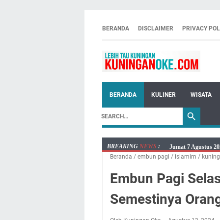
BERANDA
DISCLAIMER
PRIVACY POL
BERANDA
KULINER
WISATA
BREAKING
NEWS
:
Embun Pagi Jumat 
Beranda
/
embun pagi
/
islamim
/
kunin
Tetap Berjalan Ke
Salat Lima Waktu i
Embun Pagi Selas
Menenangkan, Ini J
Semestinya Orang
Nobar Final Piala 
Warga Mulai Kesuli