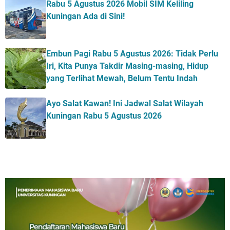
Rabu 5 Agustus 2026 Mobil SIM Keliling
Kuningan Ada di Sini!
Embun Pagi Rabu 5 Agustus 2026: Tidak Perlu
Iri, Kita Punya Takdir Masing-masing, Hidup
yang Terlihat Mewah, Belum Tentu Indah
Ayo Salat Kawan! Ini Jadwal Salat Wilayah
Kuningan Rabu 5 Agustus 2026