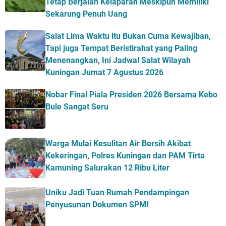
Tetap Berjalan Kelaparan Meskipun Memiliki
Sekarung Penuh Uang
Salat Lima Waktu itu Bukan Cuma Kewajiban,
Tapi juga Tempat Beristirahat yang Paling
Menenangkan, Ini Jadwal Salat Wilayah
Kuningan Jumat 7 Agustus 2026
Nobar Final Piala Presiden 2026 Bersama Kebo
Bule Sangat Seru
Warga Mulai Kesulitan Air Bersih Akibat
Kekeringan, Polres Kuningan dan PAM Tirta
Kamuning Salurakan 12 Ribu Liter
Uniku Jadi Tuan Rumah Pendampingan
Penyusunan Dokumen SPMI