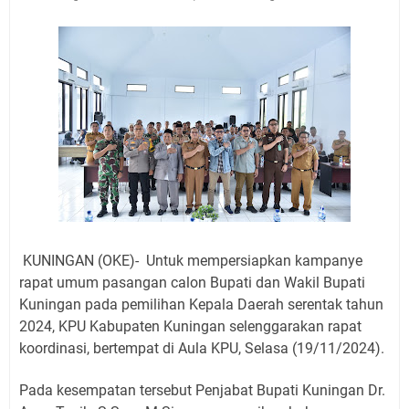
Jadwal Salat Wilayah Kuningan Jumat 7 Agustus 2026
Nobar Final Piala Presiden 2026 Bersama Kebo Bule
Sangat Seru
Warga Mulai Kesulitan Air Bersih Akibat Kekeringan,
Polres Kuningan dan PAM Tirta Kamuning Salurakan
12 Ribu Liter
Uniku Jadi Tuan Rumah Pendampingan Penyusunan
Dokumen SPMI
Sudahkah Kita Merdeka Dari Hawa Nafsu?
Info Sembako di Pasar Kepuh Kuningan Kamis 6
Agustus 2026, Daging Naik, Telur Turun
Agenda Kegiatan Bupati Kuningan Jumat 7 Agustus
KUNINGAN (OKE)- Untuk mempersiapkan kampanye
2026 Ada Tiga, Tapi yang Bakal Dihadiri Hanya Satu
rapat umum pasangan calon Bupati dan Wakil Bupati
Ini Empat Lokasi Samsat Keliling Kuningan Jumat 7
Kuningan pada pemilihan Kepala Daerah serentak tahun
Agustus 2026
2024, KPU Kabupaten Kuningan selenggarakan rapat
koordinasi, bertempat di Aula KPU, Selasa (19/11/2024).
Pada kesempatan tersebut Penjabat Bupati Kuningan Dr.