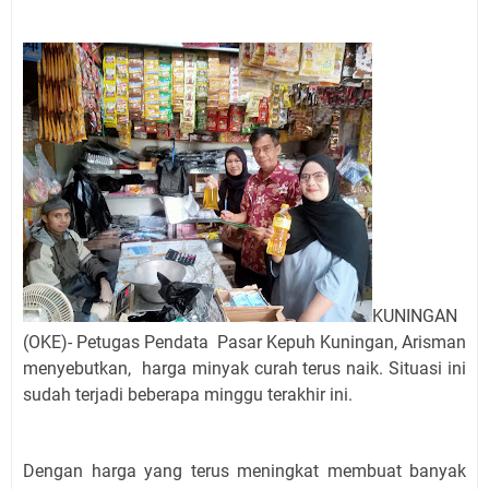
Jadwal Salat Wilayah Kuningan Jumat 7 Agustus 2026
Nobar Final Piala Presiden 2026 Bersama Kebo Bule
Sangat Seru
Warga Mulai Kesulitan Air Bersih Akibat Kekeringan,
Polres Kuningan dan PAM Tirta Kamuning Salurakan
12 Ribu Liter
Uniku Jadi Tuan Rumah Pendampingan Penyusunan
Dokumen SPMI
Sudahkah Kita Merdeka Dari Hawa Nafsu?
Info Sembako di Pasar Kepuh Kuningan Kamis 6
Agustus 2026, Daging Naik, Telur Turun
Agenda Kegiatan Bupati Kuningan Jumat 7 Agustus
KUNINGAN
2026 Ada Tiga, Tapi yang Bakal Dihadiri Hanya Satu
(OKE)- Petugas Pendata Pasar Kepuh Kuningan, Arisman
Ini Empat Lokasi Samsat Keliling Kuningan Jumat 7
menyebutkan, harga minyak curah terus naik. Situasi ini
Agustus 2026
sudah terjadi beberapa minggu terakhir ini.
Dengan harga yang terus meningkat membuat banyak