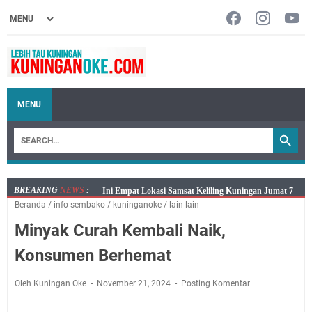
MENU
BREAKING
NEWS
:
Jumat 7 Agustus 2026 Mobil SIM Keliling Ada di
Beranda
/
info sembako
/
kuninganoke
/
lain-lain
Kecamatan Sindangagung
Minyak Curah Kembali Naik,
Embun Pagi Jumat 8 Agustus 2026: Jika Keberkahan
Dicabut Dari Hidupmu, Kamu Akan Tetap Berjalan
Konsumen Berhemat
Kelaparan Meskipun Memiliki Sekarung Penuh Uang
Salat Lima Waktu itu Bukan Cuma Kewajiban, Tapi
Oleh Kuningan Oke
November 21, 2024
Posting Komentar
juga Tempat Beristirahat yang Paling Menenangkan, Ini