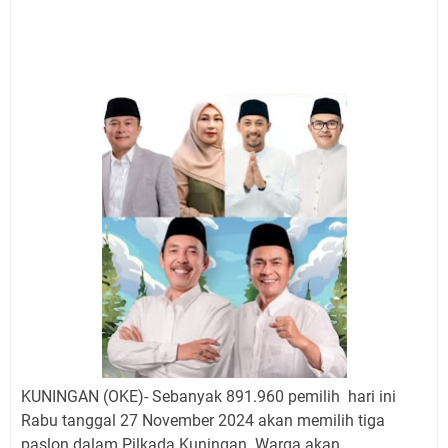
Jadwal Salat Wilayah Kuningan Jumat 7 Agustus 2026
Nobar Final Piala Presiden 2026 Bersama Kebo Bule
Sangat Seru
Warga Mulai Kesulitan Air Bersih Akibat Kekeringan,
Polres Kuningan dan PAM Tirta Kamuning Salurakan
12 Ribu Liter
Uniku Jadi Tuan Rumah Pendampingan Penyusunan
Dokumen SPMI
Sudahkah Kita Merdeka Dari Hawa Nafsu?
Info Sembako di Pasar Kepuh Kuningan Kamis 6
Agustus 2026, Daging Naik, Telur Turun
Agenda Kegiatan Bupati Kuningan Jumat 7 Agustus
2026 Ada Tiga, Tapi yang Bakal Dihadiri Hanya Satu
Ini Empat Lokasi Samsat Keliling Kuningan Jumat 7
Agustus 2026
KUNINGAN (OKE)- Sebanyak 891.960 pemilih hari ini
Rabu tanggal 27 November 2024 akan memilih tiga
paslon dalam Pilkada Kuningan. Warga akan