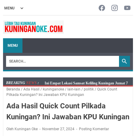
MENU
BREAKING
NEWS
:
Jumat 7 Agustus 2026 Mobil SIM Keliling Ada di
Beranda
/
Ada Hasil
/
kuninganoke
/
lain-lain
/
politik
/
Quick Count
Kecamatan Sindangagung
Pilkada Kuningan? Ini Jawaban KPU Kuningan
Embun Pagi Jumat 8 Agustus 2026: Jika Keberkahan
Ada Hasil Quick Count Pilkada
Dicabut Dari Hidupmu, Kamu Akan Tetap Berjalan
Kelaparan Meskipun Memiliki Sekarung Penuh Uang
Kuningan? Ini Jawaban KPU Kuningan
Salat Lima Waktu itu Bukan Cuma Kewajiban, Tapi
juga Tempat Beristirahat yang Paling Menenangkan, Ini
Oleh Kuningan Oke
November 27, 2024
Posting Komentar