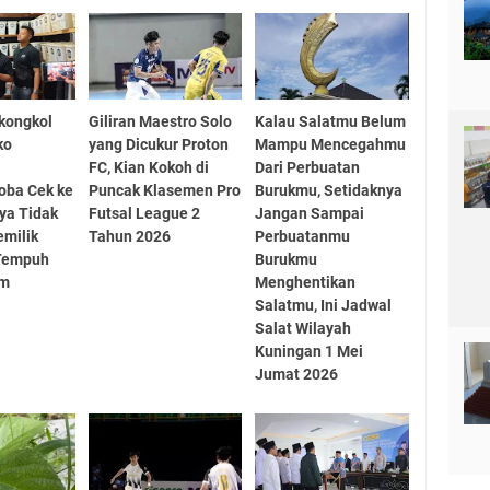
kongkol
Giliran Maestro Solo
Kalau Salatmu Belum
ko
yang Dicukur Proton
Mampu Mencegahmu
FC, Kian Kokoh di
Dari Perbuatan
oba Cek ke
Puncak Klasemen Pro
Burukmu, Setidaknya
nya Tidak
Futsal League 2
Jangan Sampai
emilik
Tahun 2026
Perbuatanmu
 Tempuh
Burukmu
um
Menghentikan
Salatmu, Ini Jadwal
Salat Wilayah
Kuningan 1 Mei
Jumat 2026