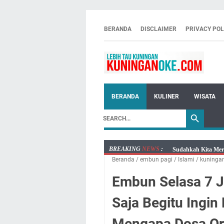
BERANDA
DISCLAIMER
PRIVACY POL
BERANDA
KULINER
WISATA
BREAKING
NEWS
:
Sudahkah Kita Mer
Beranda
/
embun pagi
/
Islami
/
kuninga
Info Sembako di Pa
Agenda Kegiatan Bu
Embun Selasa 7 Ju
Kamis 6 Agustus 20
Saja Begitu Ingin
Besaran Biayanya
Layanan Mobil Sams
Mengapa Dosa Ora