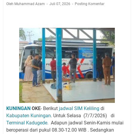
Jadwal Salat Wilayah Kuningan Jumat 7 Agustus 2026
Oleh Muhammad Azam
Juli 07, 2026
Posting Komentar
Nobar Final Piala Presiden 2026 Bersama Kebo Bule
Sangat Seru
Warga Mulai Kesulitan Air Bersih Akibat Kekeringan,
Polres Kuningan dan PAM Tirta Kamuning Salurakan
12 Ribu Liter
Uniku Jadi Tuan Rumah Pendampingan Penyusunan
Dokumen SPMI
Sudahkah Kita Merdeka Dari Hawa Nafsu?
Info Sembako di Pasar Kepuh Kuningan Kamis 6
Agustus 2026, Daging Naik, Telur Turun
Agenda Kegiatan Bupati Kuningan Jumat 7 Agustus
2026 Ada Tiga, Tapi yang Bakal Dihadiri Hanya Satu
Ini Empat Lokasi Samsat Keliling Kuningan Jumat 7
Agustus 2026
KUNINGAN
OKE
-
Berikut
jadwal SIM Keliling
di
Kabupaten Kuningan
. Untuk Selasa
(7/7/2026)
di
Terminal Kadugede
.
Adapun jadwal Senin-Kamis mulai
beroperasi dari pukul 08.30-12.00 WIB . Sedangkan