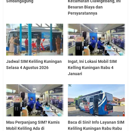
Sindangagung
Kecamatan Ciawigebang, Ini
Besaran Biaya dan
Persyaratannya
Jadwal SIM Keliling Kuningan
Ingat, Ini Lokasi Mobil SIM
Selasa 4 Agustus 2026
Kelling Kuningan Rabu 4
Januari
Mau Perpanjang SIM? Kamis
Baca di Sini! Info Layanan SIM
Mobil Keliling Ada di
Keliling Kuningan Rabu Rabu