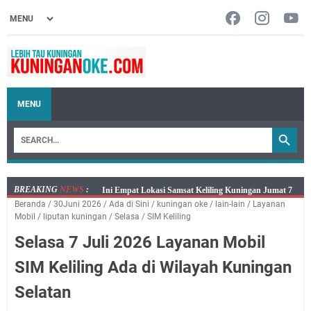
MENU
BREAKING
NEWS
:
Jumat 7 Agustus 2026 Mobil SIM Keliling Ada di
Beranda
/
30Juni 2026
/
Ada di Sini
/
kuningan oke
/
lain-lain
/
Layanan
Kecamatan Sindangagung
Mobil
/
liputan kuningan
/
Selasa
/
SIM Keliling
Embun Pagi Jumat 8 Agustus 2026: Jika Keberkahan
Selasa 7 Juli 2026 Layanan Mobil
Dicabut Dari Hidupmu, Kamu Akan Tetap Berjalan
Kelaparan Meskipun Memiliki Sekarung Penuh Uang
SIM Keliling Ada di Wilayah Kuningan
Salat Lima Waktu itu Bukan Cuma Kewajiban, Tapi
Selatan
juga Tempat Beristirahat yang Paling Menenangkan, Ini