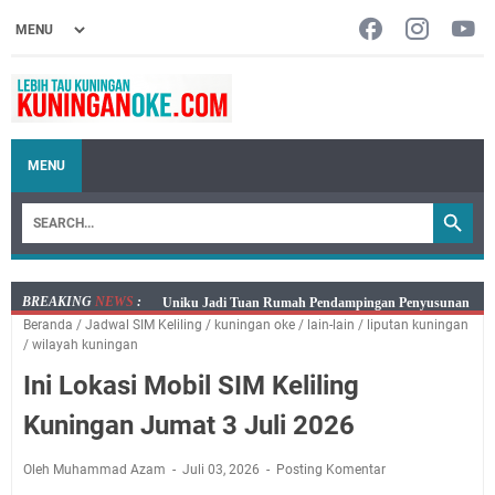
MENU
BREAKING
NEWS
:
Sudahkah Kita Merdeka Dari Hawa Nafsu?
Beranda
/
Jadwal SIM Keliling
/
kuningan oke
/
lain-lain
/
liputan kuningan
Info Sembako di Pasar Kepuh Kuningan Kamis 6
/
wilayah kuningan
Agustus 2026, Daging Naik, Telur Turun
Ini Lokasi Mobil SIM Keliling
Agenda Kegiatan Bupati Kuningan Kamis 6 Agustus
2026 Ada Tiga Acara
Kuningan Jumat 3 Juli 2026
Kamis 6 Agustus 2026 Mobil Samling Ada di Alun-alun
Luragung, Ini Persyaratan dan Besaran Biayanya
Oleh Muhammad Azam
Juli 03, 2026
Posting Komentar