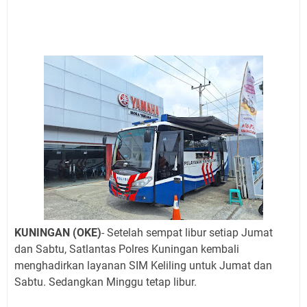
Layanan Mobil Samsat Keliling Kuningan Kamis 6
Agustus 2026 Ada di Empat Titik
Embun Pagi Kamis 6 Agustus 2026: Tidak Semua
Keterlambatan Berarti Kegagalan
Setiap Noda Ada Pembersihnya, Salat Bisa Menjadi
Pembersih Dosa Kita, Ini Jadwal Salat Wilayah
Kuningan Kamis 6 Agustus 2026
Agenda Kegiatan Bupati, Wabup dan Sekda Kuningan
Rabu 5 Agustus 2026 Masing-masing Dua Acara
Nobar Final Piala Presiden 2026 Bersama Kebo Bule
Sangat Seru
Uniku Jadi Tuan Rumah Pendampingan Penyusunan
Dokumen SPMI
KUNINGAN (OKE)
- Setelah sempat libur setiap Jumat
dan Sabtu, Satlantas Polres Kuningan kembali
menghadirkan layanan SIM Keliling untuk Jumat dan
Sabtu. Sedangkan Minggu tetap libur.