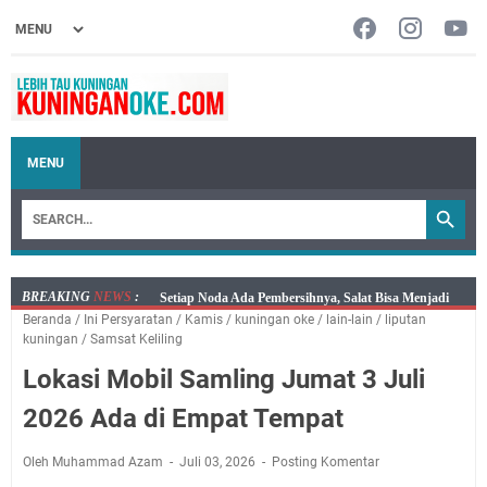
MENU
BREAKING
NEWS
:
Agenda Kegiatan Bupati, Wabup dan Sekda Kuningan
Beranda
/
Ini Persyaratan
/
Kamis
/
kuningan oke
/
lain-lain
/
liputan
Rabu 5 Agustus 2026 Masing-masing Dua Acara
kuningan
/
Samsat Keliling
Ini Lokasi Samling Kuningan Rabu 5 Agustus 2026
Lokasi Mobil Samling Jumat 3 Juli
Rabu 5 Agustus 2026 Mobil SIM Keliling Kuningan Ada
di Sini!
2026 Ada di Empat Tempat
Sudahkah Kita Merdeka Dari Hawa Nafsu?
Uniku Jadi Tuan Rumah Kegiatan Strategis
Oleh Muhammad Azam
Juli 03, 2026
Posting Komentar