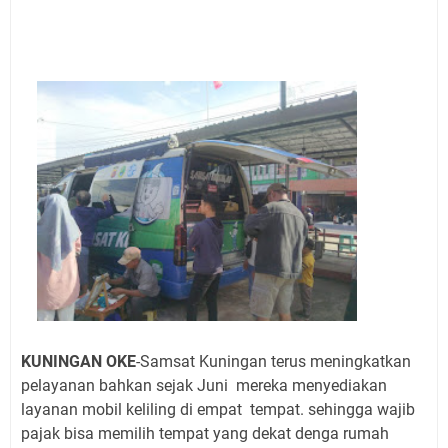
Agenda Kegiatan Bupati Kuningan Kamis 6 Agustus
2026 Ada Tiga Acara
Kamis 6 Agustus 2026 Mobil Samling Ada di Alun-alun
Luragung, Ini Persyaratan dan Besaran Biayanya
Layanan Mobil Samsat Keliling Kuningan Kamis 6
Agustus 2026 Ada di Empat Titik
Embun Pagi Kamis 6 Agustus 2026: Tidak Semua
Keterlambatan Berarti Kegagalan
Setiap Noda Ada Pembersihnya, Salat Bisa Menjadi
Pembersih Dosa Kita, Ini Jadwal Salat Wilayah
Kuningan Kamis 6 Agustus 2026
KUNINGAN OKE
-
S
amsat Kuningan terus meningkatkan
pelayanan bahkan sejak Juni mereka menyediakan
layanan mobil keliling di empat tempat. sehingga wajib
pajak bisa memilih tempat yang dekat denga rumah