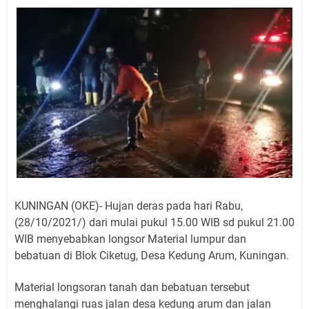
Jadwal Salat Wilayah Kuningan Jumat 7 Agustus 2026
Nobar Final Piala Presiden 2026 Bersama Kebo Bule
Sangat Seru
Warga Mulai Kesulitan Air Bersih Akibat Kekeringan,
Polres Kuningan dan PAM Tirta Kamuning Salurakan
12 Ribu Liter
Uniku Jadi Tuan Rumah Pendampingan Penyusunan
Dokumen SPMI
Sudahkah Kita Merdeka Dari Hawa Nafsu?
Info Sembako di Pasar Kepuh Kuningan Kamis 6
Agustus 2026, Daging Naik, Telur Turun
Agenda Kegiatan Bupati Kuningan Jumat 7 Agustus
KUNINGAN (OKE)- Hujan deras pada hari Rabu,
2026 Ada Tiga, Tapi yang Bakal Dihadiri Hanya Satu
(28/10/2021/) dari mulai pukul 15.00 WIB sd pukul 21.00
Ini Empat Lokasi Samsat Keliling Kuningan Jumat 7
WIB menyebabkan longsor Material lumpur dan
Agustus 2026
bebatuan di Blok Ciketug, Desa Kedung Arum, Kuningan.
Material longsoran tanah dan bebatuan tersebut
menghalangi ruas jalan desa kedung arum dan jalan