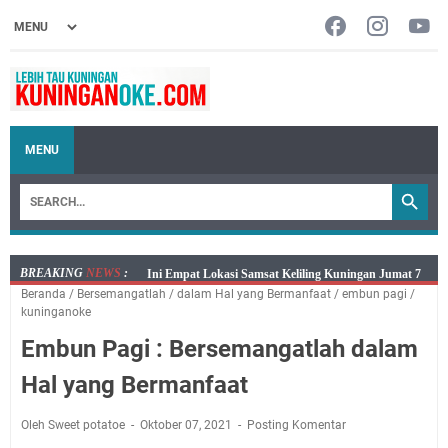
MENU
BREAKING
NEWS
:
Jumat 7 Agustus 2026 Mobil SIM Keliling Ada di
Beranda
/
Bersemangatlah
/
dalam Hal yang Bermanfaat
/
embun pagi
/
Kecamatan Sindangagung
kuninganoke
Embun Pagi Jumat 8 Agustus 2026: Jika Keberkahan
Embun Pagi : Bersemangatlah dalam
Dicabut Dari Hidupmu, Kamu Akan Tetap Berjalan
Kelaparan Meskipun Memiliki Sekarung Penuh Uang
Hal yang Bermanfaat
Salat Lima Waktu itu Bukan Cuma Kewajiban, Tapi
juga Tempat Beristirahat yang Paling Menenangkan, Ini
Oleh Sweet potatoe
Oktober 07, 2021
Posting Komentar