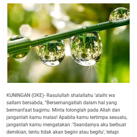
Jadwal Salat Wilayah Kuningan Jumat 7 Agustus 2026
Nobar Final Piala Presiden 2026 Bersama Kebo Bule
Sangat Seru
Warga Mulai Kesulitan Air Bersih Akibat Kekeringan,
Polres Kuningan dan PAM Tirta Kamuning Salurakan
12 Ribu Liter
Uniku Jadi Tuan Rumah Pendampingan Penyusunan
Dokumen SPMI
Sudahkah Kita Merdeka Dari Hawa Nafsu?
Info Sembako di Pasar Kepuh Kuningan Kamis 6
Agustus 2026, Daging Naik, Telur Turun
Agenda Kegiatan Bupati Kuningan Jumat 7 Agustus
2026 Ada Tiga, Tapi yang Bakal Dihadiri Hanya Satu
KUNINGAN (OKE)- Rasulullah shalallahu ‘alaihi wa
Ini Empat Lokasi Samsat Keliling Kuningan Jumat 7
sallam bersabda, “Bersemangatlah dalam hal yang
Agustus 2026
bermanfaat bagimu. Minta tolonglah pada Allah dan
janganlah kamu malas! Apabila kamu tertimpa sesuatu,
janganlah kamu mengatakan :’Seandainya aku berbuat
demikian, tentu tidak akan begini atau begitu’, tetapi