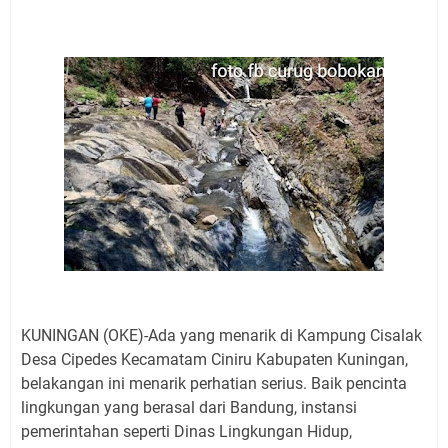
Jadwal Salat Wilayah Kuningan Jumat 7 Agustus 2026
Nobar Final Piala Presiden 2026 Bersama Kebo Bule
Sangat Seru
Warga Mulai Kesulitan Air Bersih Akibat Kekeringan,
Polres Kuningan dan PAM Tirta Kamuning Salurakan
12 Ribu Liter
Uniku Jadi Tuan Rumah Pendampingan Penyusunan
Dokumen SPMI
Sudahkah Kita Merdeka Dari Hawa Nafsu?
Info Sembako di Pasar Kepuh Kuningan Kamis 6
Agustus 2026, Daging Naik, Telur Turun
Agenda Kegiatan Bupati Kuningan Jumat 7 Agustus
2026 Ada Tiga, Tapi yang Bakal Dihadiri Hanya Satu
Ini Empat Lokasi Samsat Keliling Kuningan Jumat 7
KUNINGAN (OKE)-Ada yang menarik di Kampung Cisalak
Agustus 2026
Desa Cipedes Kecamatam Ciniru Kabupaten Kuningan,
belakangan ini menarik perhatian serius.
Baik pencinta
lingkungan yang berasal dari Bandung, instansi
pemerintahan seperti Dinas Lingkungan Hidup,