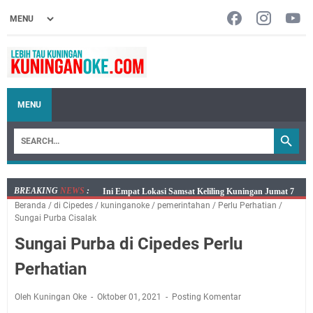
MENU
BREAKING
NEWS
:
Jumat 7 Agustus 2026 Mobil SIM Keliling Ada di
Beranda
/
di Cipedes
/
kuninganoke
/
pemerintahan
/
Perlu Perhatian
/
Kecamatan Sindangagung
Sungai Purba Cisalak
Embun Pagi Jumat 8 Agustus 2026: Jika Keberkahan
Sungai Purba di Cipedes Perlu
Dicabut Dari Hidupmu, Kamu Akan Tetap Berjalan
Kelaparan Meskipun Memiliki Sekarung Penuh Uang
Perhatian
Salat Lima Waktu itu Bukan Cuma Kewajiban, Tapi
juga Tempat Beristirahat yang Paling Menenangkan, Ini
Oleh Kuningan Oke
Oktober 01, 2021
Posting Komentar