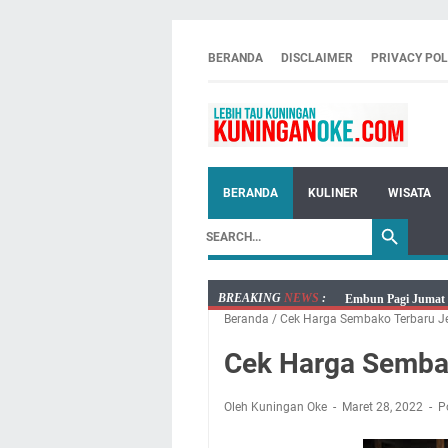
BERANDA
DISCLAIMER
PRIVACY POL
BERANDA
KULINER
WISATA
BREAKING
NEWS
:
Embun Pagi Jumat 
Beranda
/
Cek Harga Sembako Terbaru J
Tetap Berjalan Ke
Salat Lima Waktu i
Cek Harga Semba
Menenangkan, Ini J
Nobar Final Piala 
Oleh Kuningan Oke
Maret 28, 2022
P
Warga Mulai Kesuli