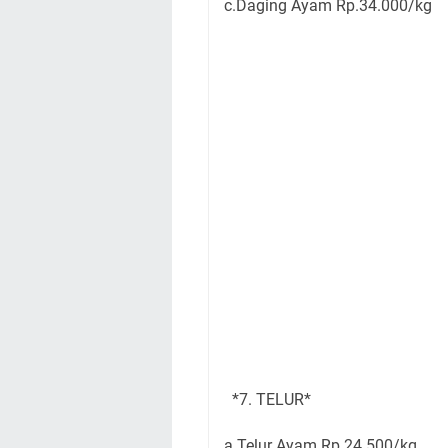
c.Daging Ayam Rp.34.000/kg
*7. TELUR*
a.Telur Ayam Rp.24.500/kg