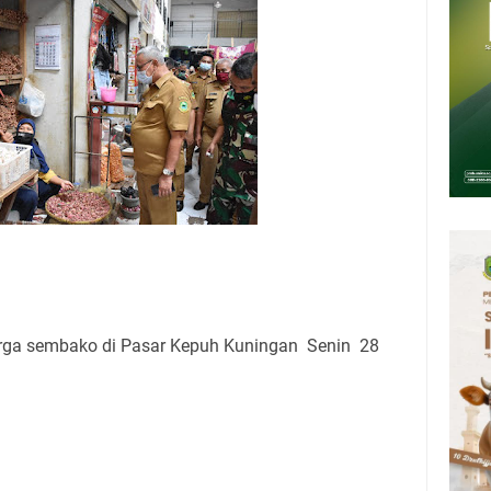
n 12 Ribu Liter
Rumah Pendampingan Penyusunan Dokumen SPMI
deka Dari Hawa Nafsu?
sar Kepuh Kuningan Kamis 6 Agustus 2026, Daging Naik, Telur Turun
pati Kuningan Jumat 7 Agustus 2026 Ada Tiga, Tapi yang Bakal Dihadiri
amsat Keliling Kuningan Jumat 7 Agustus 2026
26 Mobil SIM Keliling Ada di Kecamatan Sindangagung
rga sembako di Pasar Kepuh Kuningan Senin 28