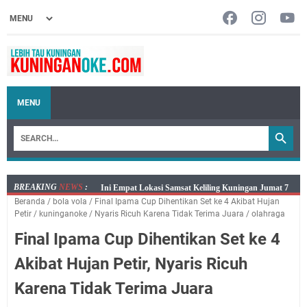
MENU
BREAKING
NEWS
:
Jumat 7 Agustus 2026 Mobil SIM Keliling Ada di
Beranda
/
bola vola
/
Final Ipama Cup Dihentikan Set ke 4 Akibat Hujan
Kecamatan Sindangagung
Petir
/
kuninganoke
/
Nyaris Ricuh Karena Tidak Terima Juara
/
olahraga
Embun Pagi Jumat 8 Agustus 2026: Jika Keberkahan
Final Ipama Cup Dihentikan Set ke 4
Dicabut Dari Hidupmu, Kamu Akan Tetap Berjalan
Kelaparan Meskipun Memiliki Sekarung Penuh Uang
Akibat Hujan Petir, Nyaris Ricuh
Salat Lima Waktu itu Bukan Cuma Kewajiban, Tapi
Karena Tidak Terima Juara
juga Tempat Beristirahat yang Paling Menenangkan, Ini