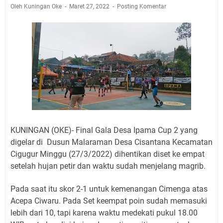
Jadwal Salat Wilayah Kuningan Jumat 7 Agustus 2026
Oleh Kuningan Oke
Maret 27, 2022
Posting Komentar
Nobar Final Piala Presiden 2026 Bersama Kebo Bule
Sangat Seru
Warga Mulai Kesulitan Air Bersih Akibat Kekeringan,
Polres Kuningan dan PAM Tirta Kamuning Salurakan
12 Ribu Liter
Uniku Jadi Tuan Rumah Pendampingan Penyusunan
Dokumen SPMI
Sudahkah Kita Merdeka Dari Hawa Nafsu?
Info Sembako di Pasar Kepuh Kuningan Kamis 6
Agustus 2026, Daging Naik, Telur Turun
KUNINGAN (OKE)- Final Gala Desa Ipama Cup 2 yang
Agenda Kegiatan Bupati Kuningan Jumat 7 Agustus
digelar di Dusun Malaraman Desa Cisantana Kecamatan
2026 Ada Tiga, Tapi yang Bakal Dihadiri Hanya Satu
Cigugur Minggu (27/3/2022) dihentikan diset ke empat
Ini Empat Lokasi Samsat Keliling Kuningan Jumat 7
setelah hujan petir dan waktu sudah menjelang magrib.
Agustus 2026
Pada saat itu skor 2-1 untuk kemenangan Cimenga atas
Acepa Ciwaru. Pada Set keempat poin sudah memasuki
lebih dari 10, tapi karena waktu medekati pukul 18.00