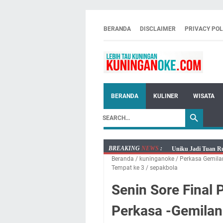
BERANDA
DISCLAIMER
PRIVACY POL
BERANDA
KULINER
WISATA
BREAKING
NEWS
:
Uniku Jadi Tuan Ru
Beranda
/
kuninganoke
/
Perkasa Gemil
Agenda Kegiatan Bu
Tempat ke 3
/
sepakbola
Kamis 6 Agustus 20
Senin Sore Final 
Besaran Biayanya
Layanan Mobil Sams
Perkasa -Gemila
Embun Pagi Kamis 6