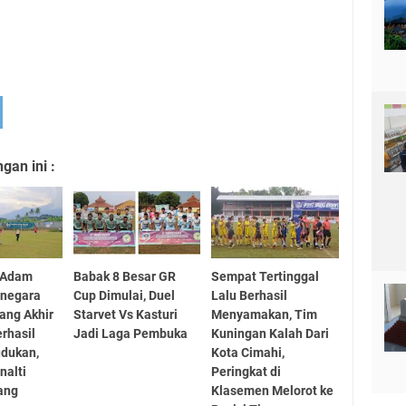
an ini :
8 Adam
Babak 8 Besar GR
Sempat Tertinggal
anegara
Cup Dimulai, Duel
Lalu Berhasil
lang Akhir
Starvet Vs Kasturi
Menyamakan, Tim
erhasil
Jadi Laga Pembuka
Kuningan Kalah Dari
dukan,
Kota Cimahi,
nalti
Peringkat di
ang
Klasemen Melorot ke