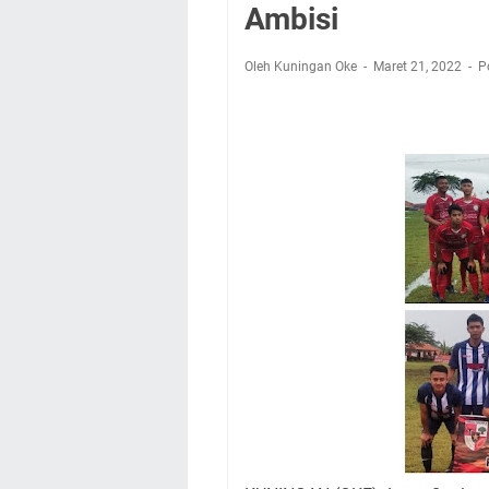
Setiap Noda Ada Pe
Ambisi
Wilayah Kuningan 
Agenda Kegiatan B
Oleh Kuningan Oke
Maret 21, 2022
P
Dua Acara
Ini Lokasi Samling
Rabu 5 Agustus 202
Sudahkah Kita Mer