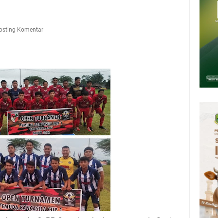
mbersihnya, Salat Bisa Menjadi Pembersih Dosa Kita, Ini Jadwal Salat
Kamis 6 Agustus 2026
upati, Wabup dan Sekda Kuningan Rabu 5 Agustus 2026 Masing-masing
osting Komentar
 Kuningan Rabu 5 Agustus 2026
6 Mobil SIM Keliling Kuningan Ada di Sini!
deka Dari Hawa Nafsu?