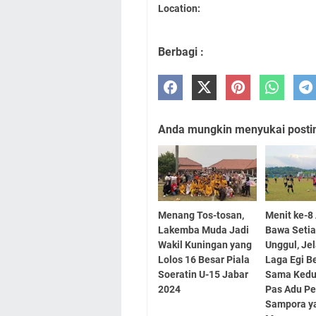
Location:
Berbagi :
Anda mungkin menyukai posting
Menang Tos-tosan,
Menit ke-
Lakemba Muda Jadi
Bawa Seti
Wakil Kuningan yang
Unggul, Je
Lolos 16 Besar Piala
Laga Egi B
Soeratin U-15 Jabar
Sama Kedu
2024
Pas Adu Pe
Sampora y