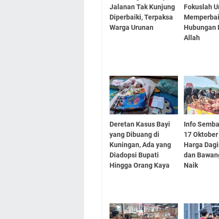
Jalanan Tak Kunjung
Fokuslah U
Diperbaiki, Terpaksa
Memperbai
Warga Urunan
Hubungan 
Allah
Deretan Kasus Bayi
Info Semb
yang Dibuang di
17 Oktober
Kuningan, Ada yang
Harga Dag
Diadopsi Bupati
dan Bawan
Hingga Orang Kaya
Naik