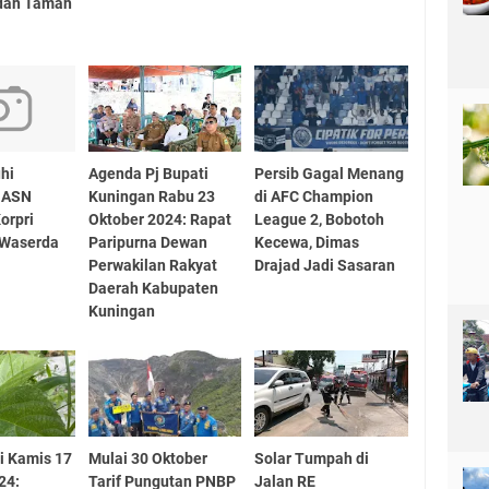
 dan Taman
hi
Agenda Pj Bupati
Persib Gagal Menang
 ASN
Kuningan Rabu 23
di AFC Champion
orpri
Oktober 2024: Rapat
League 2, Bobotoh
 Waserda
Paripurna Dewan
Kecewa, Dimas
Perwakilan Rakyat
Drajad Jadi Sasaran
Daerah Kabupaten
Kuningan
i Kamis 17
Mulai 30 Oktober
Solar Tumpah di
24:
Tarif Pungutan PNBP
Jalan RE