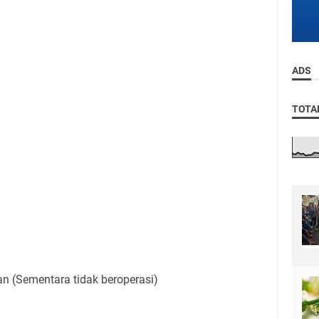
n
ADS
TOTA
n (Sementara tidak beroperasi)