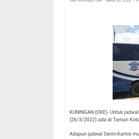
Oleh Kuningan Oke
Maret 26, 2022
Nobar Final Piala 
P
Warga Mulai Kesuli
Kamuning Saluraka
Uniku Jadi Tuan 
Sudahkah Kita Mer
Info Sembako di Pa
Agenda Kegiatan Bu
Hanya Satu
KUNINGAN (OKE)- Untuk jadwal 
(26/3/2022) ada di Taman Kot
Adapun jadwal Senin-Kamis mula