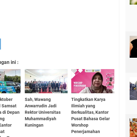
an ini :
ktober
Sah, Wawang
Tingkatkan Karya
l Samsat
Anwarrudin Jadi
Ilimiah yang
a di Depan
Rektor Universitas
Berkualitas, Kantor
ung
Muhammadiyah
Pusat Bahasa Gelar
Kantor
Kuningan
Worshop
sat
Penerjamahan