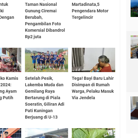
ntuk
Taman Nasional
Martadinata,5
ki
Gunung Ciremai
Pengendara Motor
Dengan
Berubah,
Tergelincir
Pengambilan Foto
Komersial Dibandrol
Rp2 juta
ako Kamis
Setelah Pesik,
Tega! Bayi Baru Lahir
 2024:
Lakemba Muda dan
Disimpan di Rumah
ing Ayam
Gemilang Raya
Warga, Pelaku Masuk
g Putih
Bertarung di Piala
Via Jendela
Soeratin, Giliran Adi
Pati Kuningan
Berjuang di U-13