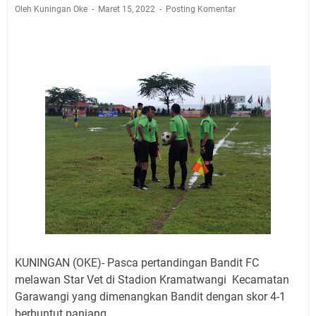
Jadwal Salat Wilayah Kuningan Jumat 7 Agustus 2026
Oleh Kuningan Oke
Maret 15, 2022
Posting Komentar
Nobar Final Piala Presiden 2026 Bersama Kebo Bule
Sangat Seru
Warga Mulai Kesulitan Air Bersih Akibat Kekeringan,
Polres Kuningan dan PAM Tirta Kamuning Salurakan
12 Ribu Liter
Uniku Jadi Tuan Rumah Pendampingan Penyusunan
Dokumen SPMI
Sudahkah Kita Merdeka Dari Hawa Nafsu?
Info Sembako di Pasar Kepuh Kuningan Kamis 6
Agustus 2026, Daging Naik, Telur Turun
Agenda Kegiatan Bupati Kuningan Jumat 7 Agustus
2026 Ada Tiga, Tapi yang Bakal Dihadiri Hanya Satu
Ini Empat Lokasi Samsat Keliling Kuningan Jumat 7
Agustus 2026
KUNINGAN (OKE)- Pasca pertandingan Bandit FC
melawan Star Vet di Stadion Kramatwangi Kecamatan
Garawangi yang dimenangkan Bandit dengan skor 4-1
berbuntut panjang.