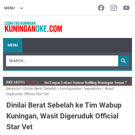
MENU
BREAKING
NEWS
:
Jumat 7 Agustus 2026 Mobil SIM Keliling Ada di
Beranda
/
Dinilai Berat Sebelah
/
kuninganoke
/
sepakbola
/
Wasit
Kecamatan Sindangagung
Digeruduk Official Star Vet
Embun Pagi Jumat 8 Agustus 2026: Jika Keberkahan
Dinilai Berat Sebelah ke Tim Wabup
Dicabut Dari Hidupmu, Kamu Akan Tetap Berjalan
Kelaparan Meskipun Memiliki Sekarung Penuh Uang
Kuningan, Wasit Digeruduk Official
Salat Lima Waktu itu Bukan Cuma Kewajiban, Tapi
Star Vet
juga Tempat Beristirahat yang Paling Menenangkan, Ini