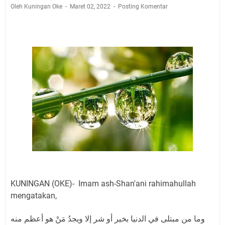
Sangat Seru
Oleh Kuningan Oke
Maret 02, 2022
Posting Komentar
Warga Mulai Kesulitan Air Bersih Akibat Kekeringan,
Polres Kuningan dan PAM Tirta Kamuning Salurakan
12 Ribu Liter
Uniku Jadi Tuan Rumah Pendampingan Penyusunan
Dokumen SPMI
Sudahkah Kita Merdeka Dari Hawa Nafsu?
Info Sembako di Pasar Kepuh Kuningan Kamis 6
Agustus 2026, Daging Naik, Telur Turun
Agenda Kegiatan Bupati Kuningan Jumat 7 Agustus
2026 Ada Tiga, Tapi yang Bakal Dihadiri Hanya Satu
Ini Empat Lokasi Samsat Keliling Kuningan Jumat 7
Agustus 2026
Jumat 7 Agustus 2026 Mobil SIM Keliling Ada di
Kecamatan Sindangagung
KUNINGAN (OKE)- Imam ash-Shan'ani rahimahullah
mengatakan,
وما من مبتلى في الدنيا بخير أو شر إلا ويجدُ مَنْ هو أعظم منه