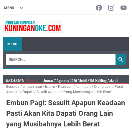
MENU
BREAKING
NEWS
:
Embun Pagi Jumat 8 Agustus 2026: Jika Keberkahan
Beranda
/
embun pagi
/
Islami
/
Keadaan
/
kuningan
/
Orang Lain
/
Pasti
Dicabut Dari Hidupmu, Kamu Akan Tetap Berjalan
Akan Kita Dapati
/
Sesulit Apapun
/
Yang Musibahnya Lebih Berat
Kelaparan Meskipun Memiliki Sekarung Penuh Uang
Embun Pagi: Sesulit Apapun Keadaan
Salat Lima Waktu itu Bukan Cuma Kewajiban, Tapi
juga Tempat Beristirahat yang Paling Menenangkan, Ini
Pasti Akan Kita Dapati Orang Lain
Jadwal Salat Wilayah Kuningan Jumat 7 Agustus 2026
yang Musibahnya Lebih Berat
Nobar Final Piala Presiden 2026 Bersama Kebo Bule