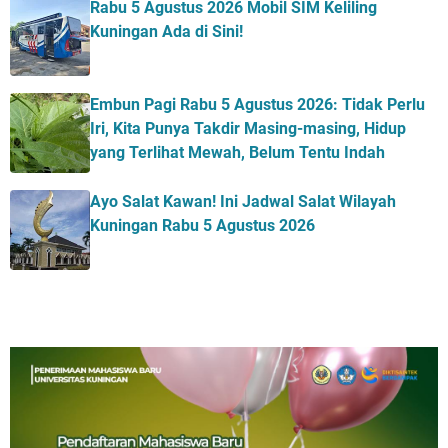
Rabu 5 Agustus 2026 Mobil SIM Keliling
Kuningan Ada di Sini!
Embun Pagi Rabu 5 Agustus 2026: Tidak Perlu
Iri, Kita Punya Takdir Masing-masing, Hidup
yang Terlihat Mewah, Belum Tentu Indah
Ayo Salat Kawan! Ini Jadwal Salat Wilayah
Kuningan Rabu 5 Agustus 2026