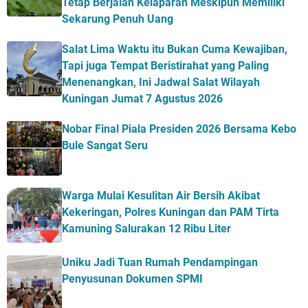
Tetap Berjalan Kelaparan Meskipun Memiliki
Sekarung Penuh Uang
Salat Lima Waktu itu Bukan Cuma Kewajiban,
Tapi juga Tempat Beristirahat yang Paling
Menenangkan, Ini Jadwal Salat Wilayah
Kuningan Jumat 7 Agustus 2026
Nobar Final Piala Presiden 2026 Bersama Kebo
Bule Sangat Seru
Warga Mulai Kesulitan Air Bersih Akibat
Kekeringan, Polres Kuningan dan PAM Tirta
Kamuning Salurakan 12 Ribu Liter
Uniku Jadi Tuan Rumah Pendampingan
Penyusunan Dokumen SPMI