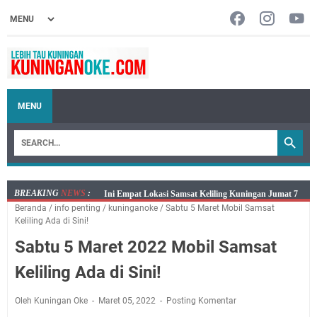
MENU
BREAKING
NEWS
:
Jumat 7 Agustus 2026 Mobil SIM Keliling Ada di
Beranda
/
info penting
/
kuninganoke
/
Sabtu 5 Maret Mobil Samsat
Kecamatan Sindangagung
Keliling Ada di Sini!
Embun Pagi Jumat 8 Agustus 2026: Jika Keberkahan
Sabtu 5 Maret 2022 Mobil Samsat
Dicabut Dari Hidupmu, Kamu Akan Tetap Berjalan
Kelaparan Meskipun Memiliki Sekarung Penuh Uang
Keliling Ada di Sini!
Salat Lima Waktu itu Bukan Cuma Kewajiban, Tapi
juga Tempat Beristirahat yang Paling Menenangkan, Ini
Oleh Kuningan Oke
Maret 05, 2022
Posting Komentar