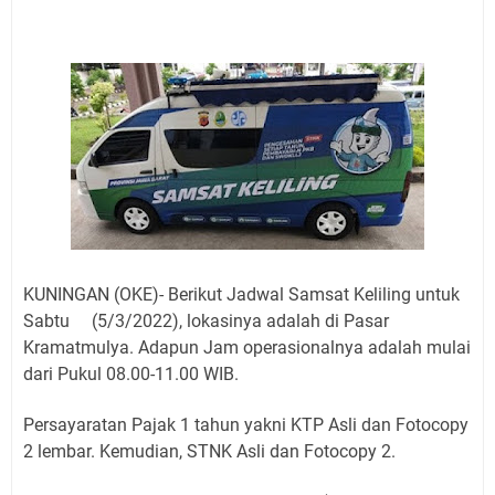
Jadwal Salat Wilayah Kuningan Jumat 7 Agustus 2026
Nobar Final Piala Presiden 2026 Bersama Kebo Bule
Sangat Seru
Warga Mulai Kesulitan Air Bersih Akibat Kekeringan,
Polres Kuningan dan PAM Tirta Kamuning Salurakan
12 Ribu Liter
Uniku Jadi Tuan Rumah Pendampingan Penyusunan
Dokumen SPMI
Sudahkah Kita Merdeka Dari Hawa Nafsu?
Info Sembako di Pasar Kepuh Kuningan Kamis 6
Agustus 2026, Daging Naik, Telur Turun
KUNINGAN (OKE)- Berikut Jadwal Samsat Keliling untuk
Agenda Kegiatan Bupati Kuningan Jumat 7 Agustus
Sabtu (5/3/2022), lokasinya adalah di Pasar
2026 Ada Tiga, Tapi yang Bakal Dihadiri Hanya Satu
Kramatmulya. Adapun Jam operasionalnya adalah mulai
Ini Empat Lokasi Samsat Keliling Kuningan Jumat 7
dari Pukul 08.00-11.00 WIB.
Agustus 2026
Persayaratan Pajak 1 tahun yakni KTP Asli dan Fotocopy
2 lembar. Kemudian, STNK Asli dan Fotocopy 2.