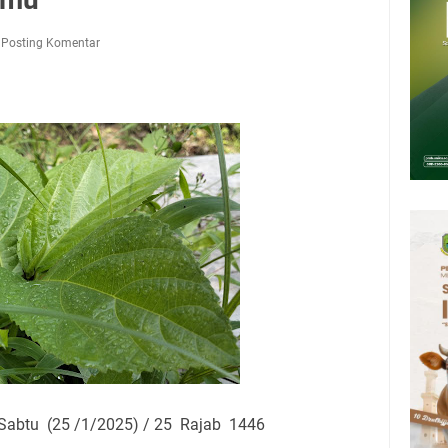
Presiden 2026 Bersama Kebo Bule Sangat Seru
tan Air Bersih Akibat Kekeringan, Polres Kuningan dan PAM Tirta
Posting Komentar
n 12 Ribu Liter
Rumah Pendampingan Penyusunan Dokumen SPMI
deka Dari Hawa Nafsu?
sar Kepuh Kuningan Kamis 6 Agustus 2026, Daging Naik, Telur Turun
pati Kuningan Jumat 7 Agustus 2026 Ada Tiga, Tapi yang Bakal Dihadiri
Sabtu (25 /1/2025) / 25 Rajab 1446