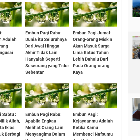
i:
Embun Pagi Rabu:
Embun Pagi Jumat:
n Adalah
Dunia itu Seluruhnya
Orang-orang Miskin
rang
Dari Awal Hingga
Akan Masuk Surga
ngusai
Akhir Tidak Lain
Lima Ratus Tahun
Hanyalah Seperti
Lebih Dahulu Dari
Seseorang yang Tidur
Pada Orang-orang
Sebentar
Kaya
 Sabtu :
Embun Pagi Rabu:
Embun Pagi:
ilik Allah,
Apabila Engkau
Kejayaanmu Adalah
ta Iklas
Melihat Orang Lain
Ketika Kamu
uk Berbagi
Menyangimu Dalam
Membenci Nafsumu