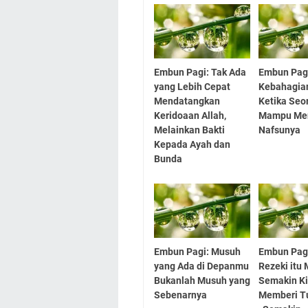
Embun Pagi: Tak Ada
Embun Pag
yang Lebih Cepat
Kebahagia
Mendatangkan
Ketika Seo
Keridoaan Allah,
Mampu Me
Melainkan Bakti
Nafsunya
Kepada Ayah dan
Bunda
Embun Pagi: Musuh
Embun Pagi
yang Ada di Depanmu
Rezeki itu M
Bukanlah Musuh yang
Semakin Ki
Sebenarnya
Memberi T