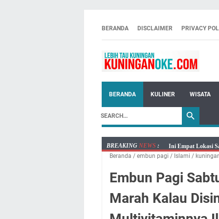
BERANDA
DISCLAIMER
PRIVACY POL
BERANDA
KULINER
WISATA
BREAKING
NEWS
:
Ini Empat Lokasi S
Beranda
/
embun pagi
/
Islami
/
kuninga
Jumat 7 Agustus 20
Embun Pagi Jumat 
Embun Pagi Sabtu
Tetap Berjalan Ke
Marah Kalau Disi
Salat Lima Waktu i
Menenangkan, Ini J
Multivitaminnya I