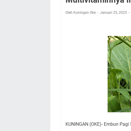
Nobar Final Piala 
Warga Mulai Kesuli
Oleh Kuningan Oke
Januari 25, 2025
Kamuning Saluraka
Uniku Jadi Tuan 
Sudahkah Kita Mer
Info Sembako di Pa
Agenda Kegiatan Bu
Hanya Satu
KUNINGAN (OKE)- Embun Pagi 